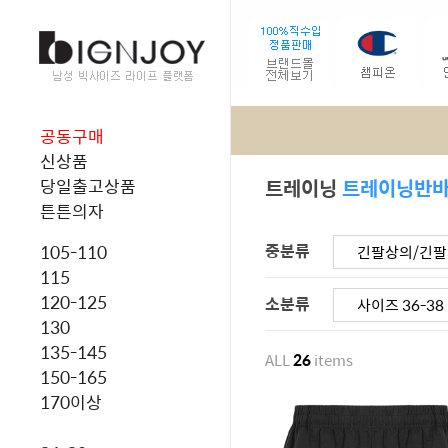
공동구매
신상품
트레이닝
트레이닝반
당일출고상품
튼튼의자
중분류
105-110
긴팔상의/긴
115
120-125
소분류
사이즈 36-38
130
135-145
ALL
26
items
150-165
170이상