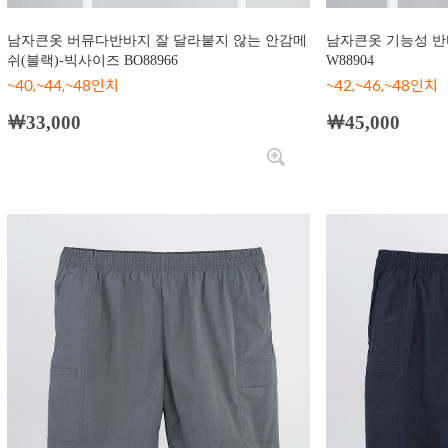
남자큰옷 버뮤다반바지 잘 달라붙지 않는 안감메
남자큰옷 기능성 반
쉬(블랙)-빅사이즈 BO88966
W88904
~40,~44,~48인치
~42,~46,~48인치
￦33,000
￦45,000