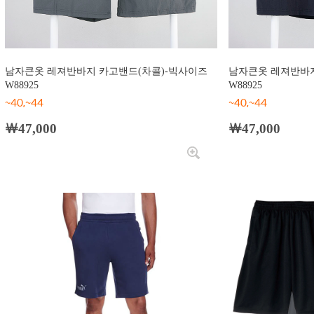
남자큰옷 레져반바지 카고밴드(차콜)-빅사이즈
남자큰옷 레져반바지
W88925
W88925
~40,~44
~40,~44
￦47,000
￦47,000