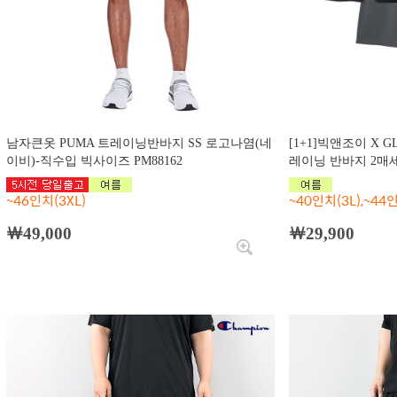
남자큰옷 PUMA 트레이닝반바지 SS 로고나염(네
[1+1]빅앤조이 X 
이비)-직수입 빅사이즈 PM88162
레이닝 반바지 2매세트
~46인치(3XL)
~40인치(3L),~44인
￦49,000
￦29,900