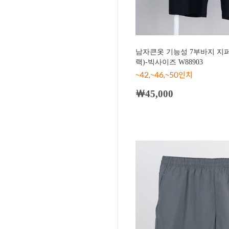
남자큰옷 기능성 7부바지 지
랙)-빅사이즈 W88903
~42,~46,~50인치
￦45,000