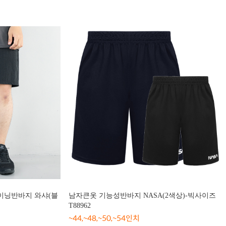
이닝반바지 와샤(블
남자큰옷 기능성반바지 NASA(2색상)-빅사이즈
T88962
~44,~48,~50,~54인치