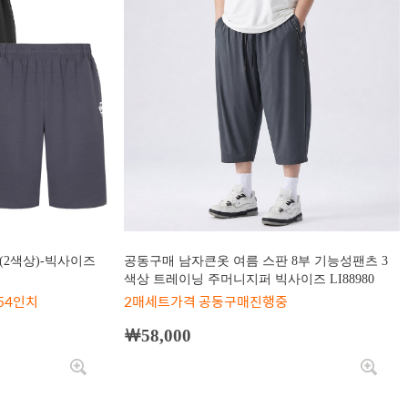
(2색상)-빅사이즈
공동구매 남자큰옷 여름 스판 8부 기능성팬츠 3
색상 트레이닝 주머니지퍼 빅사이즈 LI88980
~54인치
2매세트가격 공동구매진행중
￦58,000