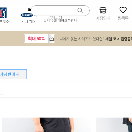
매장안내
찜목록
공지:
5월 매장오픈안내
이닝반바지