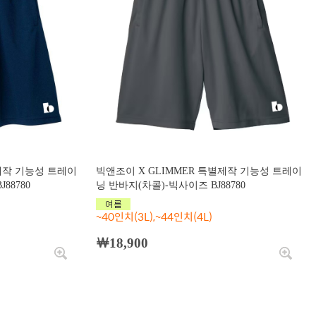
별제작 기능성 트레이
빅앤조이 X GLIMMER 특별제작 기능성 트레이
88780
닝 반바지(차콜)-빅사이즈 BJ88780
~40인치(3L),~44인치(4L)
￦18,900