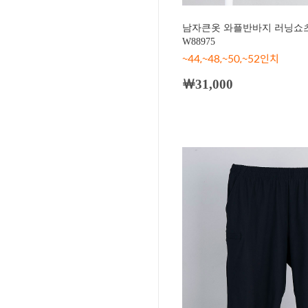
남자큰옷 와플반바지 러닝쇼츠
W88975
~44,~48,~50,~52인치
￦31,000