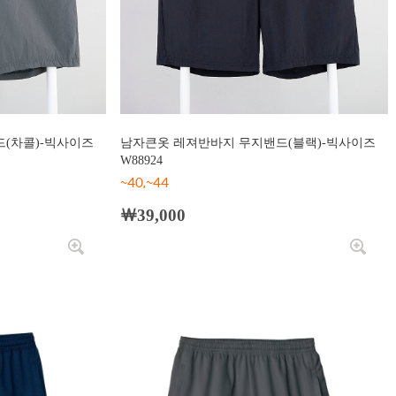
(차콜)-빅사이즈
남자큰옷 레져반바지 무지밴드(블랙)-빅사이즈
W88924
~40,~44
￦39,000