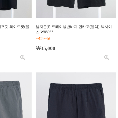
퍼포켓 와이드핏(블
남자큰옷 트레이닝반바지 면카고(블랙)-빅사이
즈 W88933
~42,~46
￦35,000