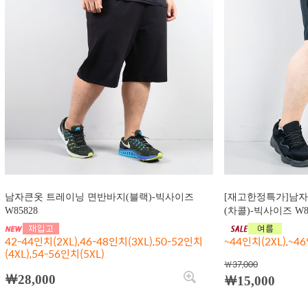
남자큰옷 트레이닝 면반바지(블랙)-빅사이즈
[재고한정특가]남
W85828
(차콜)-빅사이즈 W8
42-44인치(2XL),46-48인치(3XL),50-52인치
~44인치(2XL),~46
(4XL),54-56인치(5XL)
￦37,000
￦28,000
￦15,000