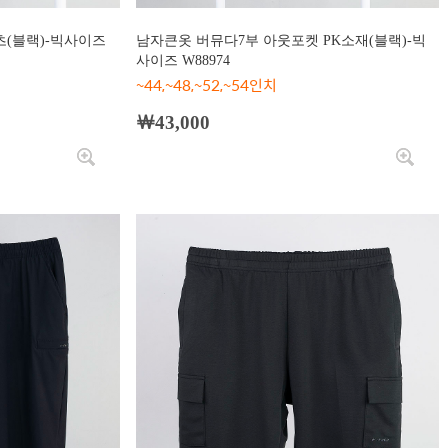
(블랙)-빅사이즈
남자큰옷 버뮤다7부 아웃포켓 PK소재(블랙)-빅
사이즈 W88974
~44,~48,~52,~54인치
￦43,000