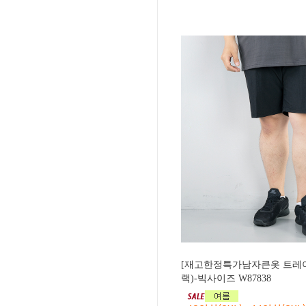
[재고한정특가남자큰옷 트레
랙)-빅사이즈 W87838