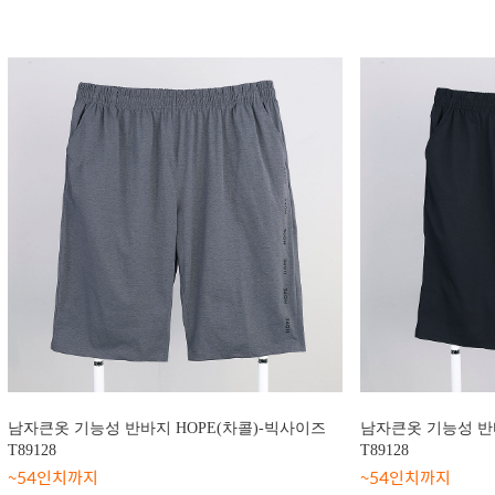
남자큰옷 기능성 반바지 HOPE(차콜)-빅사이즈
남자큰옷 기능성 반바
T89128
T89128
~54인치까지
~54인치까지