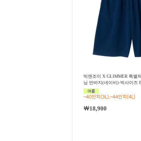
빅앤조이 X GLIMMER 특
닝 반바지(네이비)-빅사이즈 BJ
~40인치(3L),~44인치(4L)
￦18,900