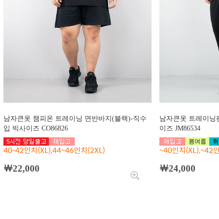
남자큰옷 챔피온 트레이닝 면반바지(블랙)-직수
남자큰옷 트레이닝팬츠
입 빅사이즈 CO86826
이즈 JM86534
40-42인치(XL),44~46인치(2XL)
~40인치(XL),~42인
￦22,000
￦24,000