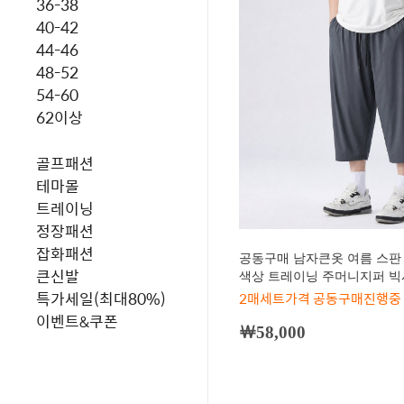
36-38
40-42
44-46
48-52
54-60
62이상
골프패션
테마몰
트레이닝
정장패션
잡화패션
공동구매 남자큰옷 여름 스판 
큰신발
색상 트레이닝 주머니지퍼 빅사이
특가세일(최대80%)
2매세트가격 공동구매진행중
이벤트&쿠폰
￦58,000