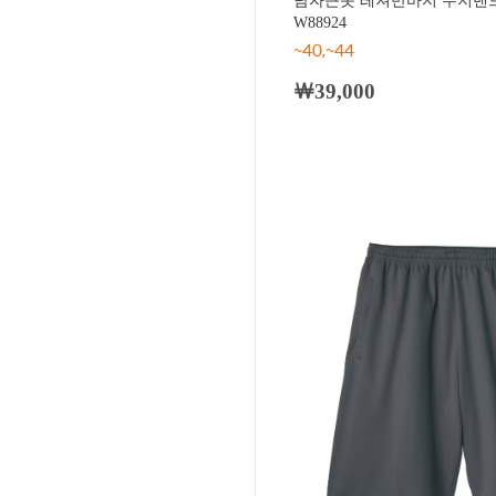
남자큰옷 레져반바지 무지밴드
W88924
~40,~44
￦39,000