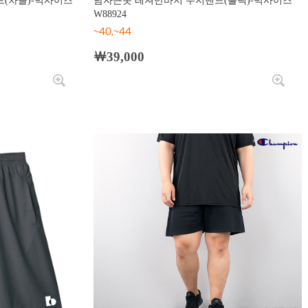
(차콜)-빅사이즈
남자큰옷 레져반바지 무지밴드(블랙)-빅사이즈
W88924
~40,~44
￦39,000