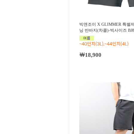
빅앤조이 X GLIMMER 특
닝 반바지(차콜)-빅사이즈 BJ8
~40인치(3L),~44인치(4L)
￦18,900