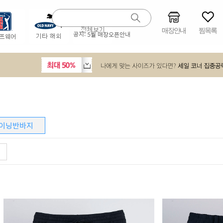
매장안내
찜목록
공지:
5월 매장오픈안내
이닝반바지