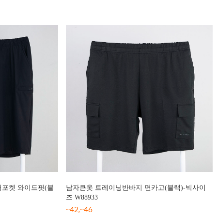
퍼포켓 와이드핏(블
남자큰옷 트레이닝반바지 면카고(블랙)-빅사이
즈 W88933
~42,~46