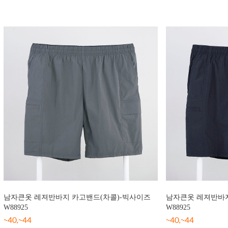
남자큰옷 레져반바지 카고밴드(차콜)-빅사이즈
남자큰옷 레져반바지
W88925
W88925
~40,~44
~40,~44