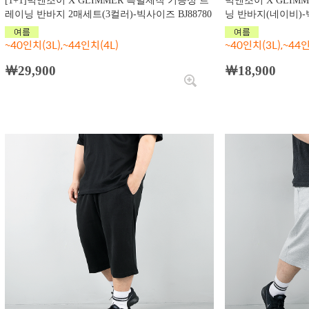
[1+1]빅앤조이 X GLIMMER 특별제작 기능성 트
빅앤조이 X GLIM
레이닝 반바지 2매세트(3컬러)-빅사이즈 BJ88780
닝 반바지(네이비)-빅
~40인치(3L),~44인치(4L)
~40인치(3L),~44인
￦29,900
￦18,900