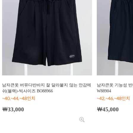
남자큰옷 버뮤다반바지 잘 달라붙지 않는 안감메
남자큰옷 기능성 반
쉬(블랙)-빅사이즈 BO88966
W88904
~40,~44,~48인치
~42,~46,~48인치
￦33,000
￦45,000