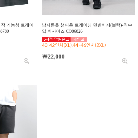
별제작 기능성 트레이
남자큰옷 챔피온 트레이닝 면반바지(블랙)-직수
8780
입 빅사이즈 CO86826
40-42인치(XL),44~46인치(2XL)
￦22,000