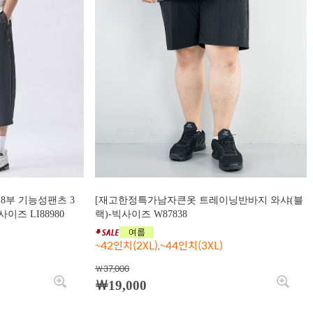
8부 기능성팬츠 3
[재고한정특가남자큰옷 트레이닝반바지 와샤(블
즈 LI88980
랙)-빅사이즈 W87838
~42인치(2XL),~44인치(3XL)
￦37,000
￦19,000