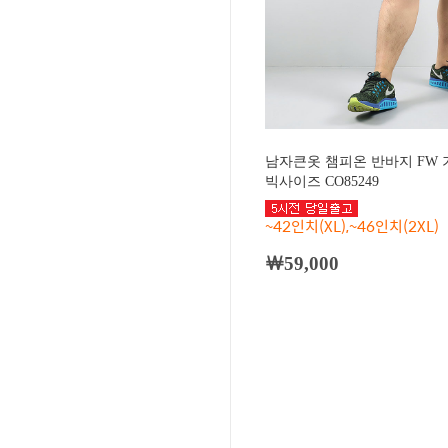
남자큰옷 챔피온 반바지 FW 
빅사이즈 CO85249
~42인치(XL),~46인치(2XL)
￦59,000