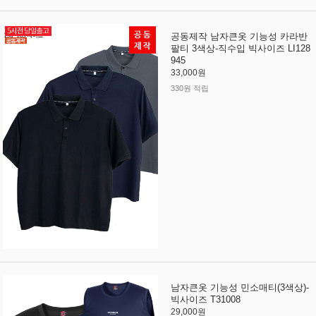
공동제작 남자큰옷 기능성 카라반
팔티 3색상-직수입 빅사이즈 LI128
945
33,000원
330원 적립
남자큰옷 기능성 민소매티(3색상)-
빅사이즈 T31008
29,000원