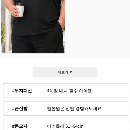
더보기 ▼
#무지패션
4계절 내내 필수 아이템
#큰신발
발볼넓은 신발 경험해보세요
#큰모자
머리둘레 61~64cm