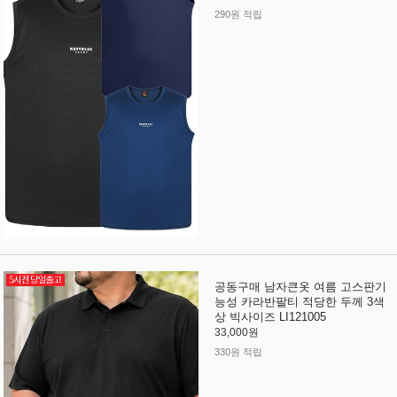
290원 적립
공동구매 남자큰옷 여름 고스판기
능성 카라반팔티 적당한 두께 3색
상 빅사이즈 LI121005
33,000원
330원 적립