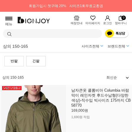
회원가입시 첫구매 20%
사이즈1회무료교환권
0
매장안내
마이페이지
로그인
장바구니
메뉴
상의 150-165
사이즈전체
브랜드전체
반팔
긴팔
상의 150-165
남자큰옷 콜롬비아 Columbia 바람
막이 레인자켓 후드수납형(다양한
색상)-직수입 빅사이즈 175까지 CB
58770
169,000원
1,690원 적립