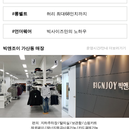
#롱벨트
허리 최대68인치까지
#언더웨어
빅사이즈만의 노하우
빅앤조이 가산동 매장
운영시간/안내 더보러가기
편의 : 지하주차장 / 탈의실 / 보관함 / 쇼핑카트
제로페이 / 재난지원금사용가능 / 카드결제가능