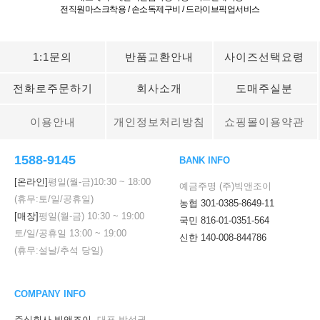
전직원마스크착용 / 손소독제구비 / 드라이브픽업서비스
1:1문의
반품교환안내
사이즈선택요령
전화로주문하기
회사소개
도매주실분
이용안내
개인정보처리방침
쇼핑몰이용약관
1588-9145
BANK INFO
[온라인]
평일(월-금)
10:30
~
18:00
예금주명 (주)빅앤조이
(휴무:토/일/공휴일)
농협 301-0385-8649-11
[매장]
평일(월-금)
10:30
~
19:00
국민 816-01-0351-564
토/일/공휴일
13:00
~
19:00
신한 140-008-844786
(휴무:설날/추석 당일)
COMPANY INFO
주식회사 빅앤조이
대표 박성권