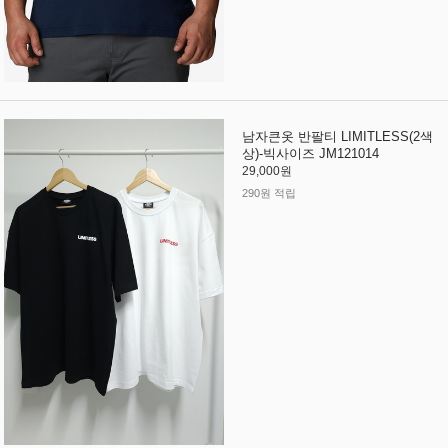
남자큰옷 반팔티 LIMITLESS(2색
상)-빅사이즈 JM121014
29,000원
290원 적립