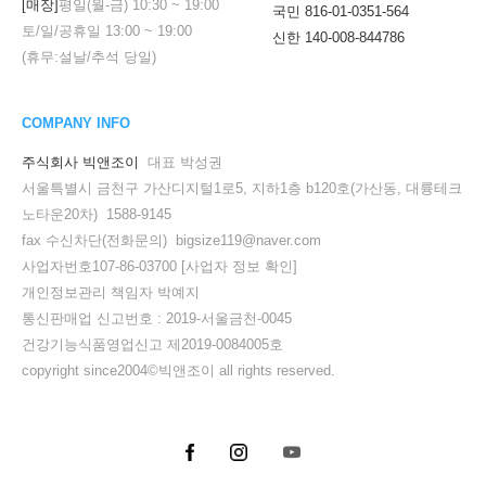
[매장]
평일(월-금)
10:30
~
19:00
국민 816-01-0351-564
토/일/공휴일
13:00
~
19:00
신한 140-008-844786
(휴무:설날/추석 당일)
COMPANY INFO
주식회사 빅앤조이
대표 박성권
서울특별시 금천구 가산디지털1로5, 지하1층 b120호(가산동, 대륭테크
노타운20차) 1588-9145
fax 수신차단(전화문의) bigsize119@naver.com
사업자번호107-86-03700
[사업자 정보 확인]
개인정보관리 책임자 박예지
통신판매업 신고번호 : 2019-서울금천-0045
건강기능식품영업신고 제2019-0084005호
copyright since2004©빅앤조이 all rights reserved.