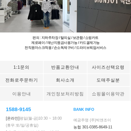
편의 : 지하주차장 / 탈의실 / 보관함 / 쇼핑카트
제로페이 / 재난지원금사용가능 / 카드결제가능
전직원마스크착용 / 손소독제구비 / 드라이브픽업서비스
1:1문의
반품교환안내
사이즈선택요령
전화로주문하기
회사소개
도매주실분
이용안내
개인정보처리방침
쇼핑몰이용약관
1588-9145
BANK INFO
[온라인]
평일(월-금)
10:30
~
18:00
예금주명 (주)빅앤조이
(휴무:토/일/공휴일)
농협 301-0385-8649-11