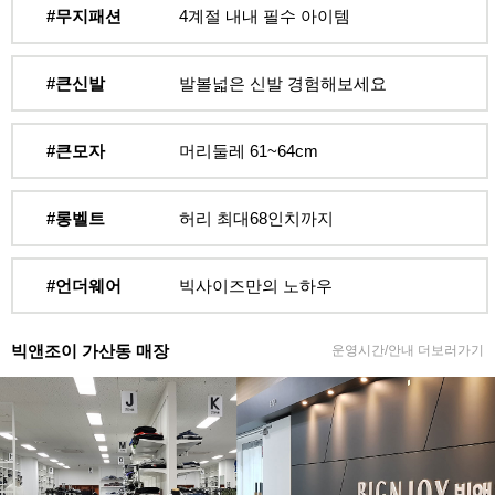
#무지패션
4계절 내내 필수 아이템
#큰신발
발볼넓은 신발 경험해보세요
#큰모자
머리둘레 61~64cm
#롱벨트
허리 최대68인치까지
#언더웨어
빅사이즈만의 노하우
빅앤조이 가산동 매장
운영시간/안내 더보러가기