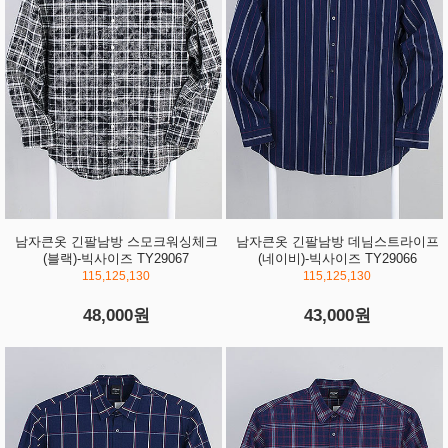
남자큰옷 긴팔남방 스모크워싱체크
남자큰옷 긴팔남방 데님스트라이프
(블랙)-빅사이즈 TY29067
(네이비)-빅사이즈 TY29066
115,125,130
115,125,130
48,000원
43,000원