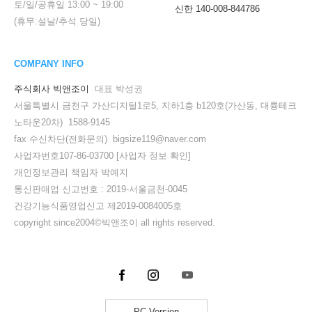
토/일/공휴일
13:00
~
19:00
신한 140-008-844786
(휴무:설날/추석 당일)
COMPANY INFO
주식회사 빅앤조이
대표 박성권
서울특별시 금천구 가산디지털1로5, 지하1층 b120호(가산동, 대륭테크
노타운20차) 1588-9145
fax 수신차단(전화문의) bigsize119@naver.com
사업자번호107-86-03700
[사업자 정보 확인]
개인정보관리 책임자 박예지
통신판매업 신고번호 : 2019-서울금천-0045
건강기능식품영업신고 제2019-0084005호
copyright since2004©빅앤조이 all rights reserved.
PC Version