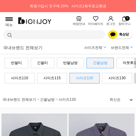
회원가입시 첫구매 20%
사이즈1회무료교환권
0
매장안내
마이페이지
로그인
장바구니
메뉴
국내브랜드 전체보기
사이즈전체
브랜드전체
반팔티
긴팔티
반팔남방
긴팔남방
자켓후
사이즈110
사이즈115
사이즈120
사이즈130
국내브랜드 전체보기
>
긴팔남방
>
사이즈120