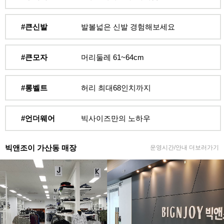
#큰신발
발볼넓은 신발 경험해보세요
#큰모자
머리둘레 61~64cm
#롱벨트
허리 최대68인치까지
#언더웨어
빅사이즈만의 노하우
빅앤조이 가산동 매장
운영시간/안내 더보러가기