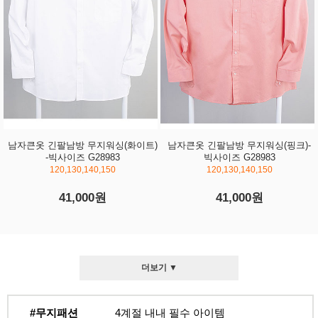
남자큰옷 긴팔남방 무지워싱(화이트)
남자큰옷 긴팔남방 무지워싱(핑크)-
-빅사이즈 G28983
빅사이즈 G28983
120,130,140,150
120,130,140,150
41,000원
41,000원
더보기 ▼
#무지패션
4계절 내내 필수 아이템