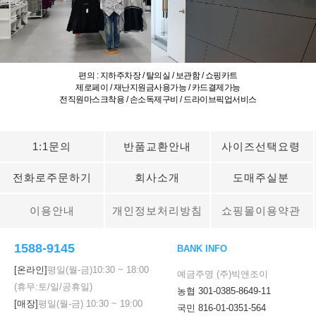
편의 : 지하주차장 / 탈의실 / 보관함 / 쇼핑카트
제로페이 / 재난지원금사용가능 / 카드결제가능
전직원마스크착용 / 손소독제구비 / 드라이브픽업서비스
1:1문의
반품교환안내
사이즈선택요령
전화로주문하기
회사소개
도매주실분
이용안내
개인정보처리방침
쇼핑몰이용약관
1588-9145
BANK INFO
[온라인]
평일(월-금)
10:30
~
18:00
예금주명 (주)빅앤조이
(휴무:토/일/공휴일)
농협 301-0385-8649-11
[매장]
평일(월-금)
10:30
~
19:00
국민 816-01-0351-564