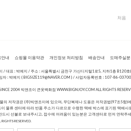
용안내
쇼핑몰 이용약관
개인정보 처리방침
배송안내
도매주실분
/ 대표 : 박예지 / 주소 : 서울특별시 금천구 가산디지털1로5, 지하1층 B120호(
: 박예지 ( BIGSIZE119@NAVER.COM ) / 사업자등록번호 : 107-86-0370
 SINCE 2004 빅앤조이 큰옷백화점 WWW.BIGNJOY.COM ALL RIGHTS RESE
물의 저작권은 (주)빅앤조이에 있으며, 무단복제나 도용은 저작권법(97조5항)에
조이 물류 센터에 따라 반품 주소가 다르므로 수령한 택배 박스에 표기된 택배사
 반드시 선불로 보내주시고, 접수에 어려움이 있는분은 고객센터로 먼저 연락주세
 RIGHTS RESERVED.