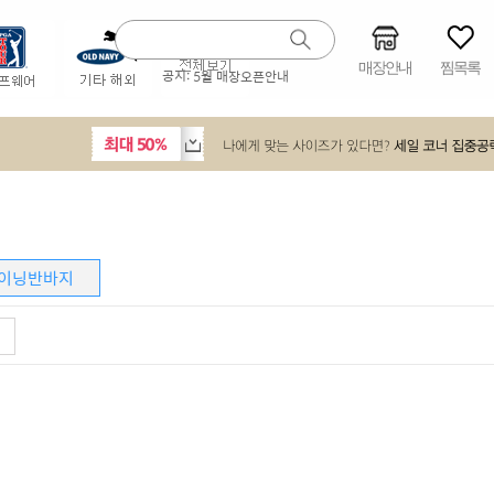
매장안내
찜목록
공지:
5월 매장오픈안내
이닝반바지