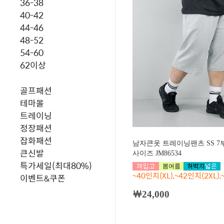
36-38
40-42
44-46
48-52
54-60
62이상
골프패션
테마몰
트레이닝
정장패션
잡화패션
남자큰옷 트레이닝팬츠 SS 7
큰신발
사이즈 JM86534
특가세일(최대80%)
~40인치(XL),~42인치(2XL),
이벤트&쿠폰
￦24,000