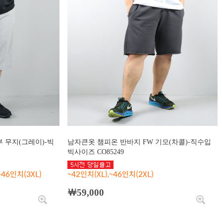
부 무지(그레이)-빅
남자큰옷 챔피온 반바지 FW 기모(차콜)-직수입
빅사이즈 CO85249
~46인치(3XL)
~42인치(XL),~46인치(2XL)
￦59,000