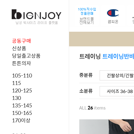
공동구매
신상품
트레이닝
트레이닝반
당일출고상품
튼튼의자
중분류
105-110
긴팔상의/긴
115
120-125
소분류
사이즈 36-38
130
135-145
ALL
26
items
150-165
170이상