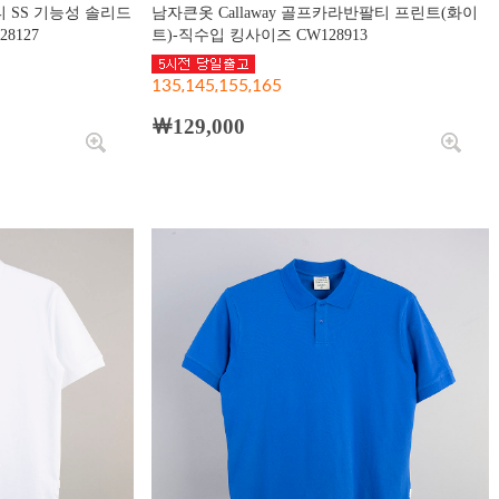
 SS 기능성 솔리드
남자큰옷 Callaway 골프카라반팔티 프린트(화이
8127
트)-직수입 킹사이즈 CW128913
135,145,155,165
￦129,000