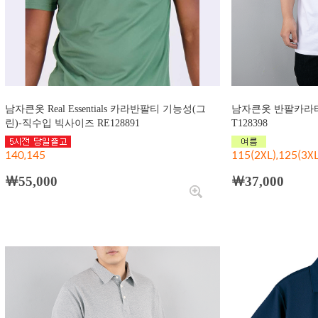
남자큰옷 Real Essentials 카라반팔티 기능성(그
남자큰옷 반팔카라티
린)-직수입 빅사이즈 RE128891
T128398
140,145
115(2XL),125(3XL
￦55,000
￦37,000