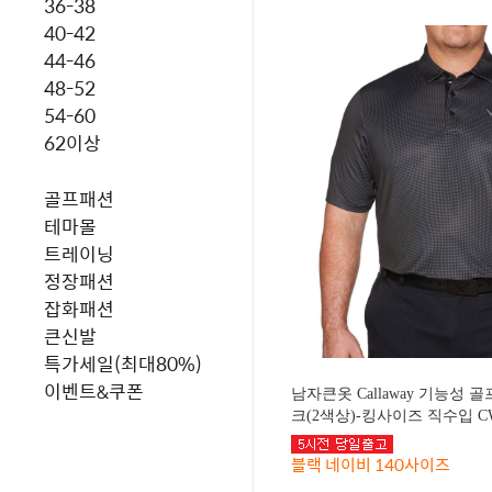
36-38
40-42
44-46
48-52
54-60
62이상
골프패션
테마몰
트레이닝
정장패션
잡화패션
큰신발
특가세일(최대80%)
이벤트&쿠폰
남자큰옷 Callaway 기능성
크(2색상)-킹사이즈 직수입 CW
블랙 네이비 140사이즈