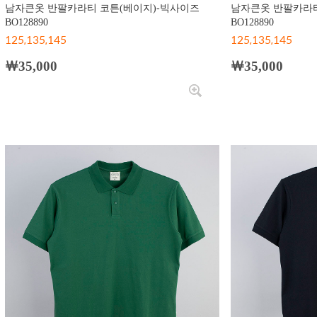
남자큰옷 반팔카라티 코튼(베이지)-빅사이즈
남자큰옷 반팔카라티
BO128890
BO128890
125,135,145
125,135,145
￦35,000
￦35,000