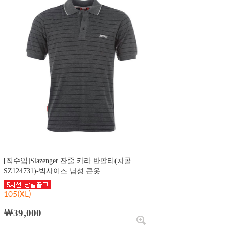
[직수입]Slazenger 잔줄 카라 반팔티(차콜
SZ124731)-빅사이즈 남성 큰옷
105(XL)
￦39,000