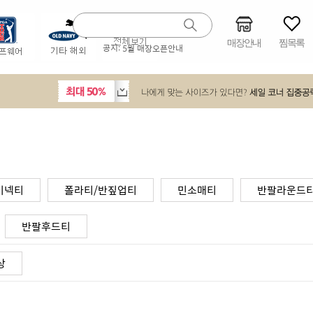
매장안내
찜목록
공지:
5월 매장오픈안내
이넥티
폴라티/반짚업티
민소매티
반팔라운드
반팔후드티
상