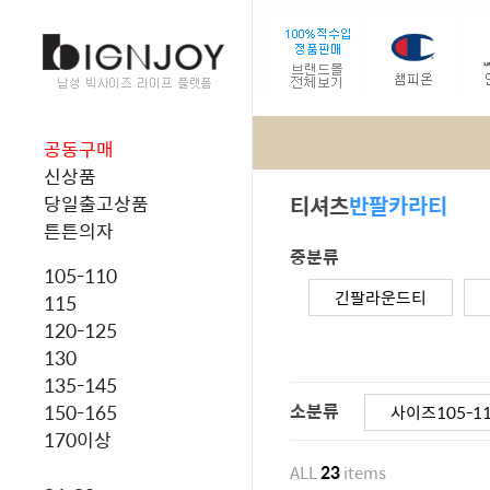
공동구매
신상품
티셔츠
반팔카라티
당일출고상품
튼튼의자
중분류
105-110
긴팔라운드티
115
120-125
130
135-145
소분류
150-165
사이즈105-1
170이상
ALL
23
items