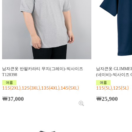
남자큰옷 반팔카라티 무지(그레이)-빅사이즈
남자큰옷 GLIMM
T128398
(네이비)-빅사이즈 G
115(2XL),125(3XL),135(4XL),145(5XL)
115(5L),125(5L)
￦37,000
￦25,900