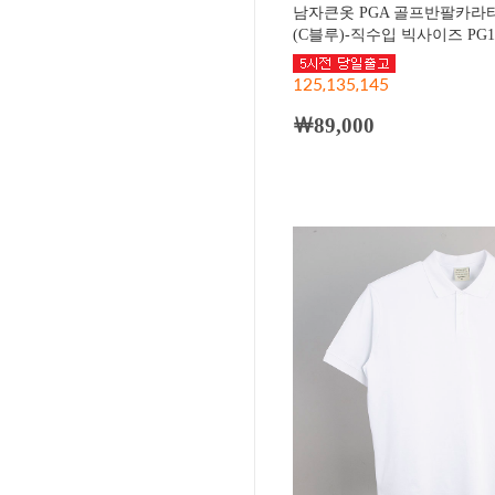
남자큰옷 PGA 골프반팔카라티
(C블루)-직수입 빅사이즈 PG12
125,135,145
￦89,000