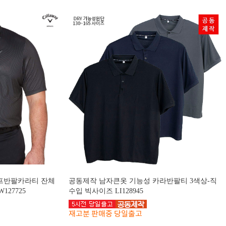
 골프반팔카라티 잔체
공동제작 남자큰옷 기능성 카라반팔티 3색상-직
127725
수입 빅사이즈 LI128945
재고분 판매중 당일출고