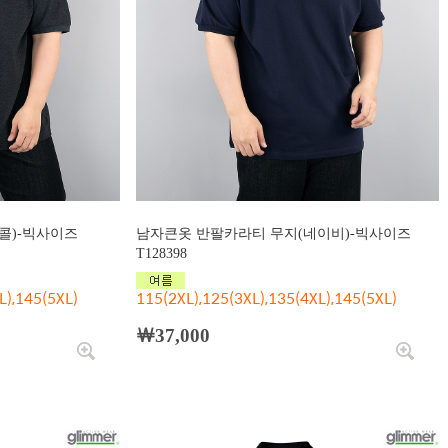
콜)-빅사이즈
남자큰옷 반팔카라티 무지(네이비)-빅사이즈
T128398
L),145(5XL)
115(2XL),125(3XL),135(4XL),145(5XL)
￦37,000