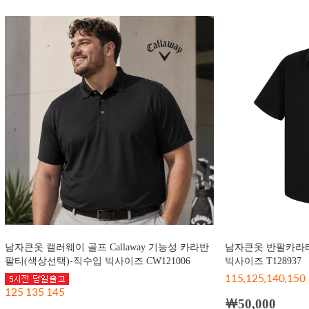
남자큰옷 캘러웨이 골프 Callaway 기능성 카라반
남자큰옷 반팔카라티
팔티(색상선택)-직수입 빅사이즈 CW121006
빅사이즈 T128937
115,125,140,150
125 135 145
￦50,000