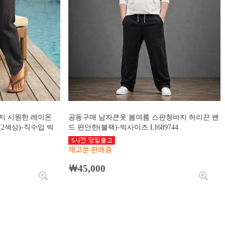
지 시원한 레이온
공동구매 남자큰옷 봄여름 스판청바지 허리끈 밴
2색상)-직수입 빅
드 편안한(블랙)-빅사이즈 LI689744
재고분 판매중
￦45,000