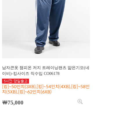
남자큰옷 챔피온 저지 트레이닝팬츠 얇은기모(네
이비)-킹사이즈 직수입 CO06178
[킹]~50인치(3XB),[킹]~54인치(4XB),[킹]~58인
치(5XB),[킹]~62인치(6XB)
￦75,000