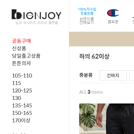
공동구매
신상품
하의 62이상
당일출고상품
튼튼의자
중분류
105-110
긴바지
115
120-125
ALL
3
items
130
135-145
150-165
170이상