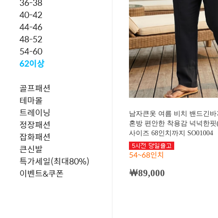
36-38
40-42
44-46
48-52
54-60
62이상
골프패션
테마몰
트레이닝
남자큰옷 여름 비치 밴드긴바
정장패션
혼방 편안한 착용감 넉넉한핏(
사이즈 68인치까지 SO01004
잡화패션
큰신발
54~68인치
특가세일(최대80%)
이벤트&쿠폰
￦89,000