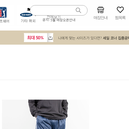
매장안내
찜목록
공지:
5월 매장오픈안내