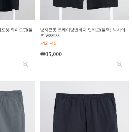
퍼포켓 와이드핏(블
남자큰옷 트레이닝반바지 면카고(블랙)-빅사이
즈 W88933
~42,~46
￦35,000