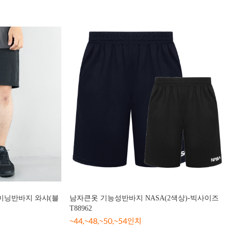
이닝반바지 와샤(블
남자큰옷 기능성반바지 NASA(2색상)-빅사이즈
T88962
~44,~48,~50,~54인치