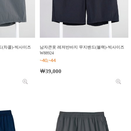
(차콜)-빅사이즈
남자큰옷 레져반바지 무지밴드(블랙)-빅사이즈
W88924
~40,~44
￦39,000