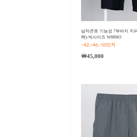
남자큰옷 기능성 7부바지 지
랙)-빅사이즈 W88903
~42,~46,~50인치
￦45,000