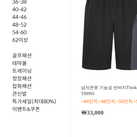
36-38
40-42
44-46
48-52
54-60
62이상
골프패션
테마몰
트레이닝
정장패션
잡화패션
남자큰옷 기능성 반바지Think
큰신발
T89995
특가세일(최대80%)
~44인치,~48인치,~50인치,
이벤트&쿠폰
￦33,000