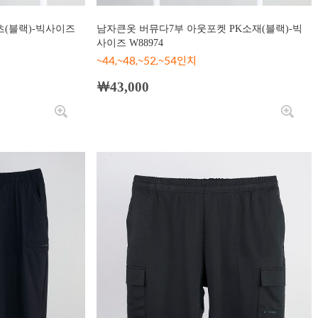
(블랙)-빅사이즈
남자큰옷 버뮤다7부 아웃포켓 PK소재(블랙)-빅
사이즈 W88974
~44,~48,~52,~54인치
￦43,000