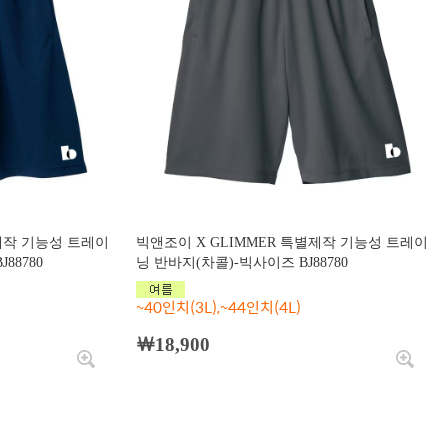
별제작 기능성 트레이
빅앤조이 X GLIMMER 특별제작 기능성 트레이
88780
닝 반바지(차콜)-빅사이즈 BJ88780
~40인치(3L),~44인치(4L)
￦18,900