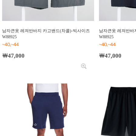
남자큰옷 레져반바지 카고밴드(차콜)-빅사이즈
남자큰옷 레져반바지
W88925
W88925
~40,~44
~40,~44
￦47,000
￦47,000