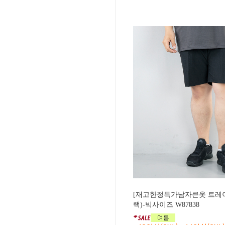
[재고한정특가남자큰옷 트레
랙)-빅사이즈 W87838