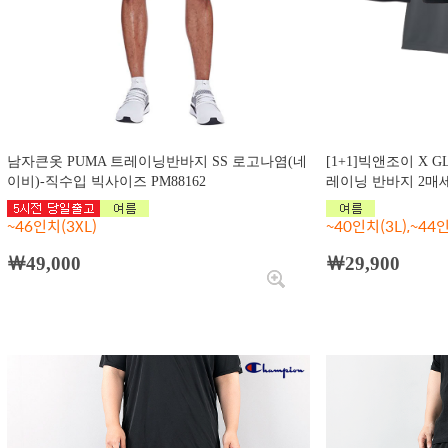
남자큰옷 PUMA 트레이닝반바지 SS 로고나염(네
[1+1]빅앤조이 X 
이비)-직수입 빅사이즈 PM88162
레이닝 반바지 2매세트
~46인치(3XL)
~40인치(3L),~44인
￦49,000
￦29,900