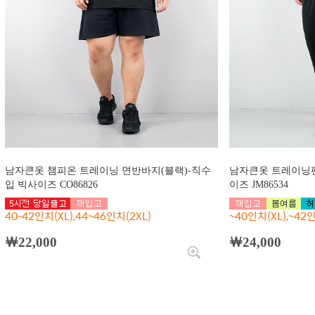
남자큰옷 챔피온 트레이닝 면반바지(블랙)-직수
남자큰옷 트레이닝팬츠
입 빅사이즈 CO86826
이즈 JM86534
40-42인치(XL),44~46인치(2XL)
~40인치(XL),~42인
￦22,000
￦24,000