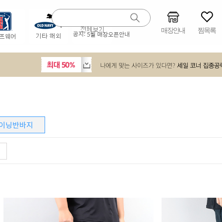
매장안내
찜목록
공지:
5월 매장오픈안내
이닝반바지