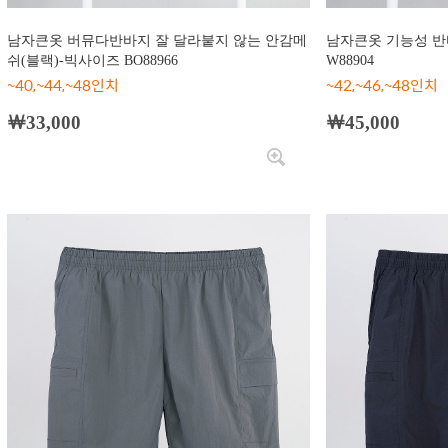
남자큰옷 버뮤다반바지 잘 달라붙지 않는 안감메
남자큰옷 기능성 반
쉬(블랙)-빅사이즈 BO88966
W88904
~40,~44,~48인치
~42,~46,~48인치
￦33,000
￦45,000