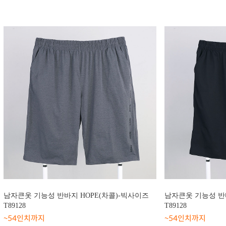
남자큰옷 기능성 반바지 HOPE(차콜)-빅사이즈
남자큰옷 기능성 반바
T89128
T89128
~54인치까지
~54인치까지