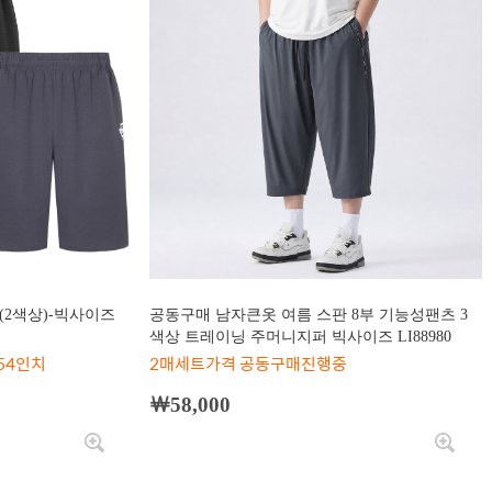
(2색상)-빅사이즈
공동구매 남자큰옷 여름 스판 8부 기능성팬츠 3
색상 트레이닝 주머니지퍼 빅사이즈 LI88980
~54인치
2매세트가격 공동구매진행중
￦58,000