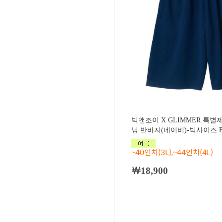
빅앤조이 X GLIMMER 특
닝 반바지(네이비)-빅사이즈 BJ
~40인치(3L),~44인치(4L)
￦18,900