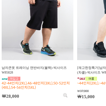
남자큰옷 트레이닝 면반바지(블랙)-빅사이즈
[재고한정특가]남
W85828
(차콜)-빅사이즈 W8
42-44인치(2XL),46-48인치(3XL),50-52인치
~44인치(2XL),~46
(4XL),54-56인치(5XL)
￦37,000
￦28,000
￦15,000