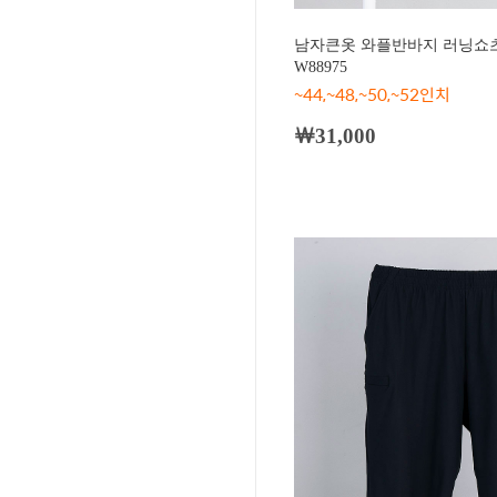
남자큰옷 와플반바지 러닝쇼츠
W88975
~44,~48,~50,~52인치
￦31,000