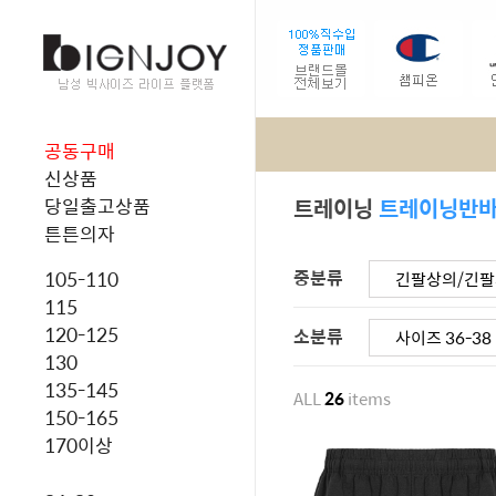
공동구매
신상품
트레이닝
트레이닝반
당일출고상품
튼튼의자
중분류
105-110
긴팔상의/긴
115
120-125
소분류
사이즈 36-38
130
135-145
ALL
26
items
150-165
170이상