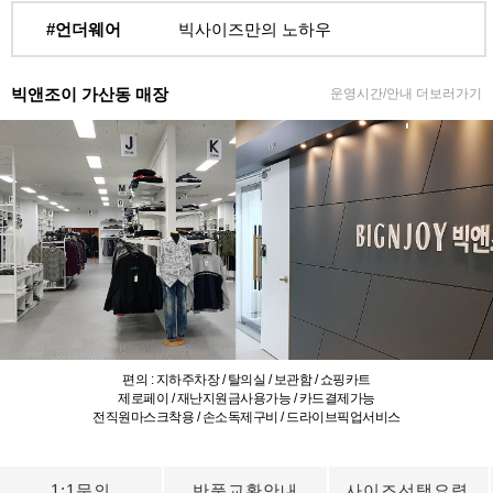
#언더웨어
빅사이즈만의 노하우
빅앤조이 가산동 매장
운영시간/안내 더보러가기
편의 : 지하주차장 / 탈의실 / 보관함 / 쇼핑카트
제로페이 / 재난지원금사용가능 / 카드결제가능
전직원마스크착용 / 손소독제구비 / 드라이브픽업서비스
1:1문의
반품교환안내
사이즈선택요령