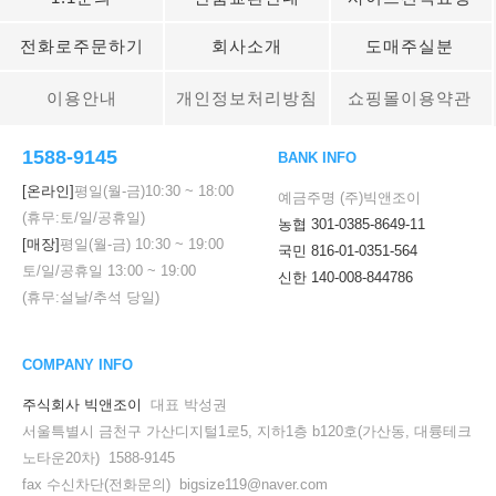
전화로주문하기
회사소개
도매주실분
이용안내
개인정보처리방침
쇼핑몰이용약관
1588-9145
BANK INFO
[온라인]
평일(월-금)
10:30
~
18:00
예금주명 (주)빅앤조이
(휴무:토/일/공휴일)
농협 301-0385-8649-11
[매장]
평일(월-금)
10:30
~
19:00
국민 816-01-0351-564
토/일/공휴일
13:00
~
19:00
신한 140-008-844786
(휴무:설날/추석 당일)
COMPANY INFO
주식회사 빅앤조이
대표 박성권
서울특별시 금천구 가산디지털1로5, 지하1층 b120호(가산동, 대륭테크
노타운20차) 1588-9145
fax 수신차단(전화문의) bigsize119@naver.com