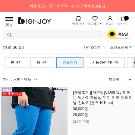
회원가입시 첫구매 20%
사이즈1회무료교환권
0
매장안내
마이페이지
로그인
장바구니
메뉴
하의 36-38
사이즈전체
브랜드전체
면바지
청바지
밴드바지
기능성/레져바지
하의 36-38
>
밴드바지
[특별할인][직수입]CO09723 챔피
온 빅사이즈남성 무지 기모 트레이
닝 긴바지(블루 R.Blue)
36,000원
29,000원
290원 적립