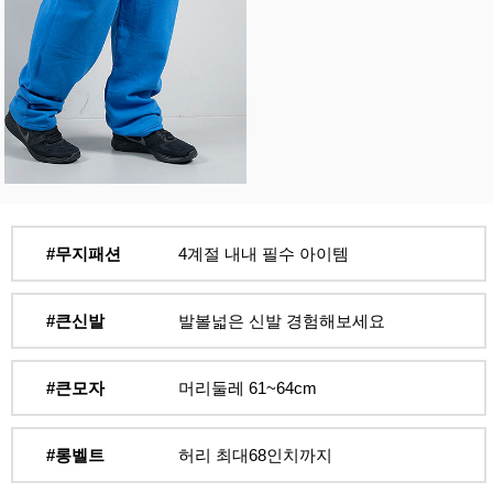
#무지패션
4계절 내내 필수 아이템
#큰신발
발볼넓은 신발 경험해보세요
#큰모자
머리둘레 61~64cm
#롱벨트
허리 최대68인치까지