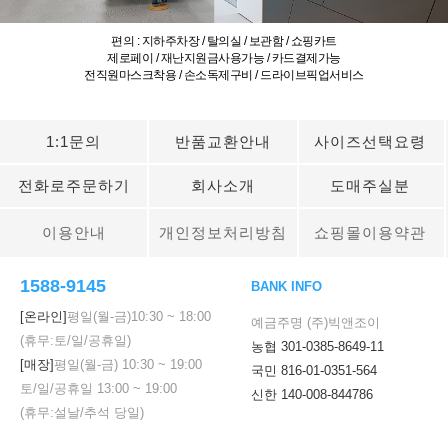
편의 : 지하주차장 / 탈의실 / 보관함 / 쇼핑카트
제로페이 / 재난지원금사용가능 / 카드결제가능
전직원마스크착용 / 손소독제구비 / 드라이브픽업서비스
1:1문의
반품교환안내
사이즈선택요령
전화로주문하기
회사소개
도매주실분
이용안내
개인정보처리방침
쇼핑몰이용약관
1588-9145
BANK INFO
[온라인]
평일(월-금)
10:30
~
18:00
예금주명 (주)빅앤조이
(휴무:토/일/공휴일)
농협 301-0385-8649-11
[매장]
평일(월-금)
10:30
~
19:00
국민 816-01-0351-564
토/일/공휴일
13:00
~
19:00
신한 140-008-844786
(휴무:설날/추석 당일)