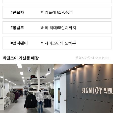
#큰모자
머리둘레 61~64cm
#롱벨트
허리 최대68인치까지
#언더웨어
빅사이즈만의 노하우
빅앤조이 가산동 매장
운영시간/안내 더보러가기