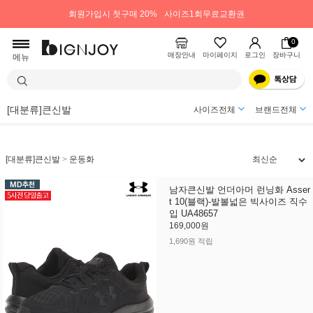
회원가입시 첫구매 20%
사이즈1회무료교환권
0
매장안내
마이페이지
로그인
장바구니
메뉴
[대분류]큰신발
사이즈전체
브랜드전체
[대분류]큰신발
>
운동화
남자큰신발 언더아머 런닝화 Asser
t 10(블랙)-발볼넓은 빅사이즈 직수
입 UA48657
169,000원
1,690원 적립