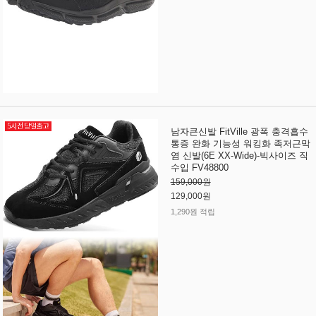
남자큰신발 FitVille 광폭 충격흡수
통증 완화 기능성 워킹화 족저근막
염 신발(6E XX-Wide)-빅사이즈 직
수입 FV48800
159,000원
129,000원
1,290원 적립