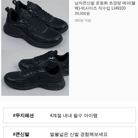
남자큰신발 운동화 초경량 메쉬(블
랙)-빅사이즈 직수입 LI49103
39,000원
390원 적립
#무지패션
4계절 내내 필수 아이템
#큰신발
발볼넓은 신발 경험해보세요