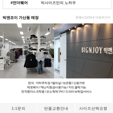
#언더웨어
빅사이즈만의 노하우
빅앤조이 가산동 매장
운영시간/안내 더보러가기
편의 : 지하주차장 / 탈의실 / 보관함 / 쇼핑카트
제로페이 / 재난지원금사용가능 / 카드결제가능
전직원마스크착용 / 손소독제구비 / 드라이브픽업서비스
1:1문의
반품교환안내
사이즈선택요령