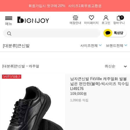
회원가입시 첫구매 20%
사이즈1회무료교환권
0
매장안내
마이페이지
로그인
장바구니
메뉴
[대분류]큰신발
사이즈전체
브랜드전체
[대분류]큰신발
>
캐주얼
남자큰신발 FitVille 캐주얼화 발볼
넓은 편안한(블랙)-빅사이즈 직수입
LI49176
109,000원
1,090원 적립