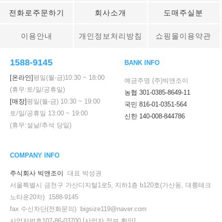
전화로주문하기
회사소개
도매주실분
이용안내
개인정보처리방침
쇼핑몰이용약관
1588-9145
BANK INFO
[온라인]
평일(월-금)
10:30
~
18:00
예금주명 (주)빅앤조이
(휴무:토/일/공휴일)
농협 301-0385-8649-11
[매장]
평일(월-금)
10:30
~
19:00
국민 816-01-0351-564
토/일/공휴일
13:00
~
19:00
신한 140-008-844786
(휴무:설날/추석 당일)
COMPANY INFO
주식회사 빅앤조이
대표 박성권
서울특별시 금천구 가산디지털1로5, 지하1층 b120호(가산동, 대륭테크
노타운20차) 1588-9145
fax 수신차단(전화문의) bigsize119@naver.com
사업자번호107-86-03700
[사업자 정보 확인]