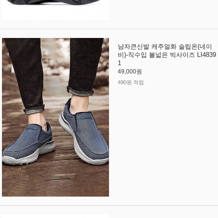
남자큰신발 캐주얼화 슬립온(네이
비)-직수입 볼넓은 빅사이즈 LI4839
1
49,000원
490원 적립