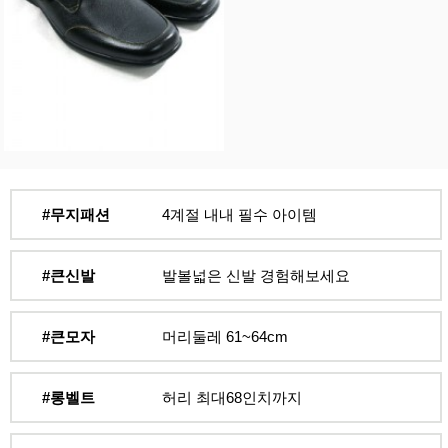
#무지패션
4계절 내내 필수 아이템
#큰신발
발볼넓은 신발 경험해보세요
#큰모자
머리둘레 61~64cm
#롱벨트
허리 최대68인치까지