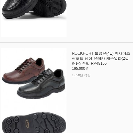
ROCKPORT 볼넓은(4E) 빅사이즈
락포트 남성 유레카 캐주얼화(2컬
러)-직수입 RP49155
165,000원
1,650원 적립