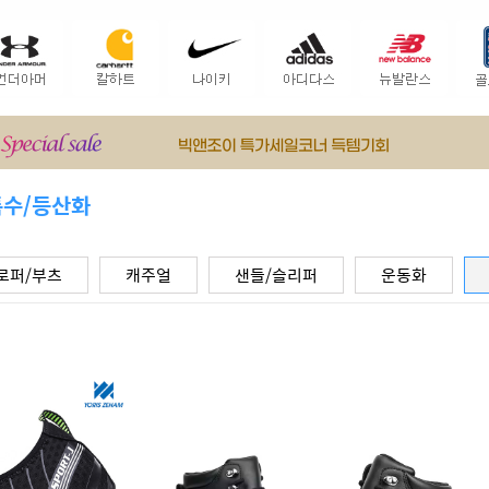
특수/등산화
로퍼/부츠
캐주얼
샌들/슬리퍼
운동화