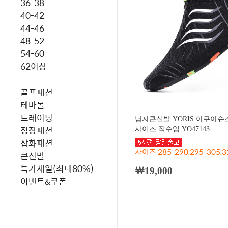
36-38
40-42
44-46
48-52
54-60
62이상
골프패션
테마몰
트레이닝
남자큰신발 YORIS 아쿠아슈
정장패션
사이즈 직수입 YO47143
잡화패션
사이즈 285-290,295-305,3
큰신발
특가세일(최대80%)
￦19,000
이벤트&쿠폰