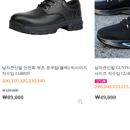
남자큰신발 안전화 부츠 로우탑(블랙)-빅사이즈
남자큰신발 GUYIS
직수입 LI48839
사이즈 직수입 GU48
300,310,320,330,340
290,300,310,315
￦139,000
￦89,000
￦49,000