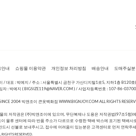
용안내
쇼핑몰 이용약관
개인정보 처리방침
배송안내
도매주실분
/ 대표 : 박예지 / 주소 : 서울특별시 금천구 가산디지털1로5, 지하1층 B120호(
: 박예지 ( BIGSIZE119@NAVER.COM ) / 사업자등록번호 : 107-86-0370
 SINCE 2004 빅앤조이 큰옷백화점 WWW.BIGNJOY.COM ALL RIGHTS RESE
물의 저작권은 (주)빅앤조이에 있으며, 무단복제나 도용은 저작권법(97조5항)에
조이 물류 센터에 따라 반품 주소가 다르므로 수령한 택배 박스에 표기된 택배사
 반드시 선불로 보내주시고, 접수에 어려움이 있는분은 고객센터로 먼저 연락주세
 RIGHTS RESERVED.