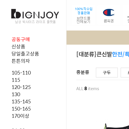
공동구매
신상품
[대분류]큰신발
안전/
당일출고상품
튼튼의자
중분류
105-110
구두
115
120-125
ALL
8
items
130
135-145
150-165
170이상