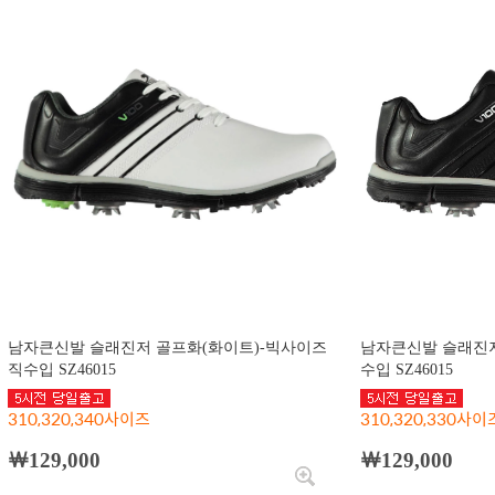
남자큰신발 슬래진저 골프화(화이트)-빅사이즈
남자큰신발 슬래진저
직수입 SZ46015
수입 SZ46015
310,320,340사이즈
310,320,330사이
￦129,000
￦129,000