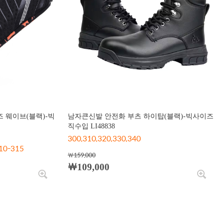
즈 웨이브(블랙)-빅
남자큰신발 안전화 부츠 하이탑(블랙)-빅사이즈
직수입 LI48838
300,310,320,330,340
10-315
￦159,000
￦109,000