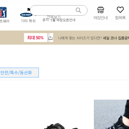
매장안내
찜목록
공지:
5월 매장오픈안내
안전/특수/등산화