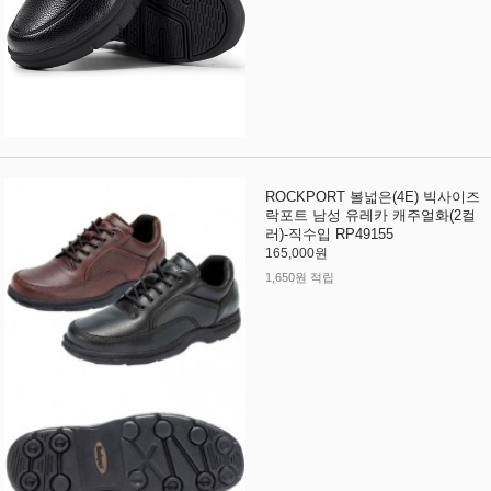
ROCKPORT 볼넓은(4E) 빅사이즈
락포트 남성 유레카 캐주얼화(2컬
러)-직수입 RP49155
165,000원
1,650원 적립