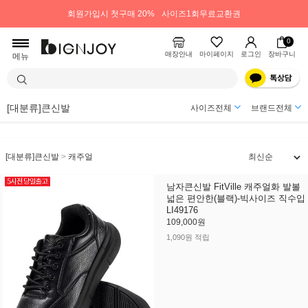
회원가입시 첫구매 20%
사이즈1회무료교환권
0
매장안내
마이페이지
로그인
장바구니
메뉴
[대분류]큰신발
사이즈전체
브랜드전체
[대분류]큰신발
>
캐주얼
남자큰신발 FitVille 캐주얼화 발볼
넓은 편안한(블랙)-빅사이즈 직수입
LI49176
109,000원
1,090원 적립