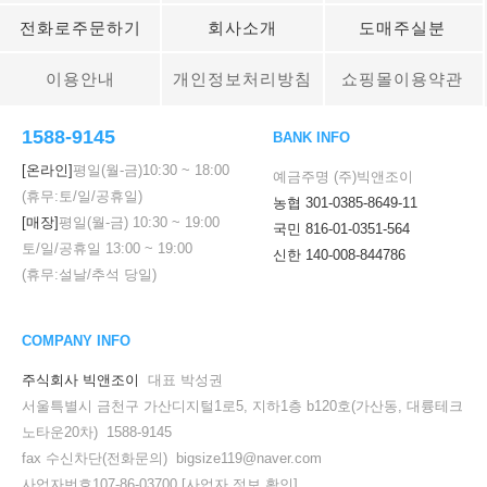
전화로주문하기
회사소개
도매주실분
이용안내
개인정보처리방침
쇼핑몰이용약관
1588-9145
BANK INFO
[온라인]
평일(월-금)
10:30
~
18:00
예금주명 (주)빅앤조이
(휴무:토/일/공휴일)
농협 301-0385-8649-11
[매장]
평일(월-금)
10:30
~
19:00
국민 816-01-0351-564
토/일/공휴일
13:00
~
19:00
신한 140-008-844786
(휴무:설날/추석 당일)
COMPANY INFO
주식회사 빅앤조이
대표 박성권
서울특별시 금천구 가산디지털1로5, 지하1층 b120호(가산동, 대륭테크
노타운20차) 1588-9145
fax 수신차단(전화문의) bigsize119@naver.com
사업자번호107-86-03700
[사업자 정보 확인]