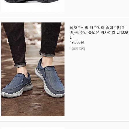
남자큰신발 캐주얼화 슬립온(네이
비)-직수입 볼넓은 빅사이즈 LI4839
1
49,000원
490원 적립