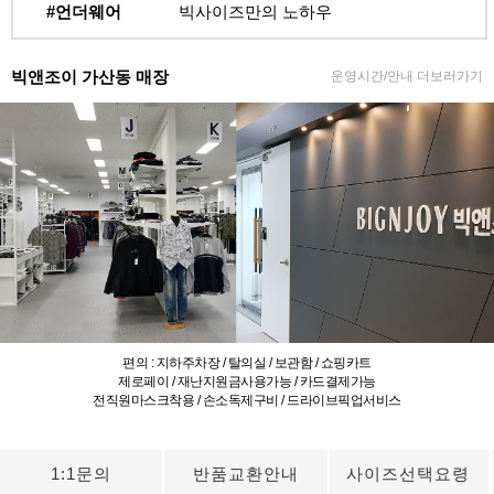
#언더웨어
빅사이즈만의 노하우
빅앤조이 가산동 매장
운영시간/안내 더보러가기
편의 : 지하주차장 / 탈의실 / 보관함 / 쇼핑카트
제로페이 / 재난지원금사용가능 / 카드결제가능
전직원마스크착용 / 손소독제구비 / 드라이브픽업서비스
1:1문의
반품교환안내
사이즈선택요령