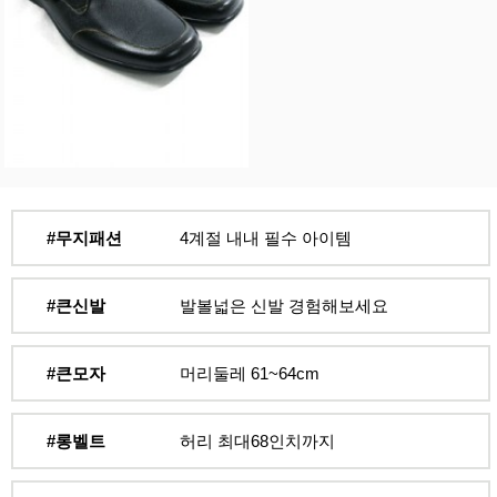
#무지패션
4계절 내내 필수 아이템
#큰신발
발볼넓은 신발 경험해보세요
#큰모자
머리둘레 61~64cm
#롱벨트
허리 최대68인치까지