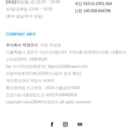
[매장]
평일(월-금)
10:30
~
19:00
국민 816-01-0351-564
토/일/공휴일
13:00
~
19:00
신한 140-008-844786
(휴무:설날/추석 당일)
COMPANY INFO
주식회사 빅앤조이
대표 박성권
서울특별시 금천구 가산디지털1로5, 지하1층 b120호(가산동, 대륭테크
노타운20차) 1588-9145
fax 수신차단(전화문의) bigsize119@naver.com
사업자번호107-86-03700
[사업자 정보 확인]
개인정보관리 책임자 박예지
통신판매업 신고번호 : 2019-서울금천-0045
건강기능식품영업신고 제2019-0084005호
copyright since2004©빅앤조이 all rights reserved.