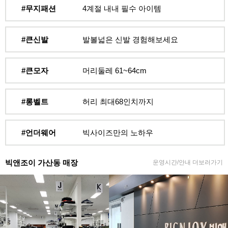
#무지패션
4계절 내내 필수 아이템
#큰신발
발볼넓은 신발 경험해보세요
#큰모자
머리둘레 61~64cm
#롱벨트
허리 최대68인치까지
#언더웨어
빅사이즈만의 노하우
빅앤조이 가산동 매장
운영시간/안내 더보러가기