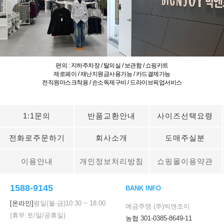
편의 : 지하주차장 / 탈의실 / 보관함 / 쇼핑카트
제로페이 / 재난지원금사용가능 / 카드결제가능
전직원마스크착용 / 손소독제구비 / 드라이브픽업서비스
1:1문의
반품교환안내
사이즈선택요령
전화로주문하기
회사소개
도매주실분
이용안내
개인정보처리방침
쇼핑몰이용약관
1588-9145
BANK INFO
[온라인]
평일(월-금)
10:30
~
18:00
예금주명 (주)빅앤조이
(휴무:토/일/공휴일)
농협 301-0385-8649-11