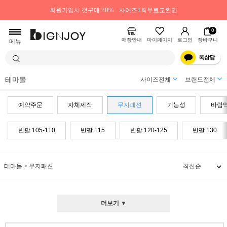
회원가입시 첫구매 20%
사이즈1회무료교환권
0
매장안내
마이페이지
로그인
장바구니
메뉴
테마몰
사이즈전체
브랜드전체
예약주문
자체제작
무지패션
기능성
바람
반팔 105-110
반팔 115
반팔 120-125
반팔 130
테마몰
>
무지패션
더보기 ▼