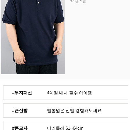
370원 적립
#무지패션
4계절 내내 필수 아이템
#큰신발
발볼넓은 신발 경험해보세요
#큰모자
머리둘레 61~64cm