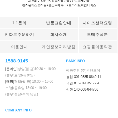
제로페이 / 재난지원금사용가능 / 카드결제가능
전직원마스크착용 / 손소독제구비 / 드라이브픽업서비스
1:1문의
반품교환안내
사이즈선택요령
전화로주문하기
회사소개
도매주실분
이용안내
개인정보처리방침
쇼핑몰이용약관
1588-9145
BANK INFO
[온라인]
평일(월-금)
10:30
~
18:00
예금주명 (주)빅앤조이
(휴무:토/일/공휴일)
농협 301-0385-8649-11
[매장]
평일(월-금)
10:30
~
19:00
국민 816-01-0351-564
토/일/공휴일
13:00
~
19:00
신한 140-008-844786
(휴무:설날/추석 당일)
COMPANY INFO