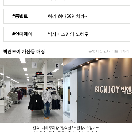
#롱벨트
허리 최대68인치까지
#언더웨어
빅사이즈만의 노하우
빅앤조이 가산동 매장
운영시간/안내 더보러가기
편의 : 지하주차장 / 탈의실 / 보관함 / 쇼핑카트