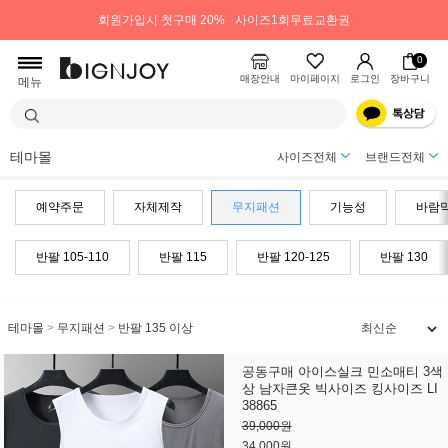
회원가입시 첫구매 20%
사이즈1회무료교환권
0
매장안내
마이페이지
로그인
장바구니
메뉴
테마몰
사이즈전체
브랜드전체
예약주문
자체제작
무지패션
기능성
바람
반팔 105-110
반팔 115
반팔 120-125
반팔 130
테마몰
>
무지패션
>
반팔 135 이상
공동구매 아이스실크 민소매티 3색
상 남자큰옷 빅사이즈 킹사이즈 LI
38865
39,000원
34,000원