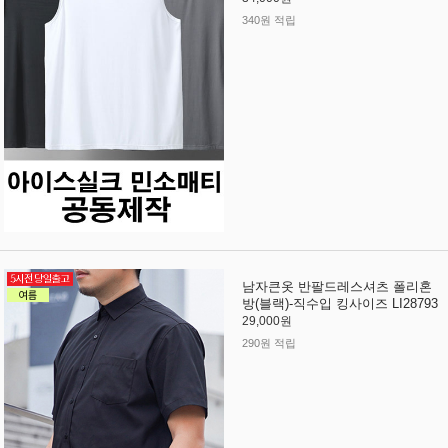
340원 적립
남자큰옷 반팔드레스셔츠 폴리혼
방(블랙)-직수입 킹사이즈 LI28793
29,000원
290원 적립