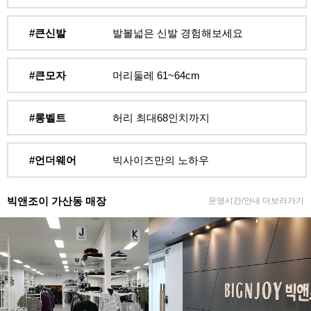
#큰신발
발볼넓은 신발 경험해보세요
#큰모자
머리둘레 61~64cm
#롱벨트
허리 최대68인치까지
#언더웨어
빅사이즈만의 노하우
빅앤조이 가산동 매장
운영시간/안내 더보러가기