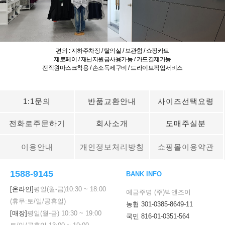
편의 : 지하주차장 / 탈의실 / 보관함 / 쇼핑카트
제로페이 / 재난지원금사용가능 / 카드결제가능
전직원마스크착용 / 손소독제구비 / 드라이브픽업서비스
1:1문의
반품교환안내
사이즈선택요령
전화로주문하기
회사소개
도매주실분
이용안내
개인정보처리방침
쇼핑몰이용약관
1588-9145
BANK INFO
[온라인]
평일(월-금)
10:30
~
18:00
예금주명 (주)빅앤조이
(휴무:토/일/공휴일)
농협 301-0385-8649-11
[매장]
평일(월-금)
10:30
~
19:00
국민 816-01-0351-564