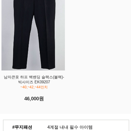
남자큰옷 하프 백밴딩 슬랙스(블랙)-
빅사이즈 EK09207
~40,~42,~44인치
46,000원
#무지패션
4계절 내내 필수 아이템