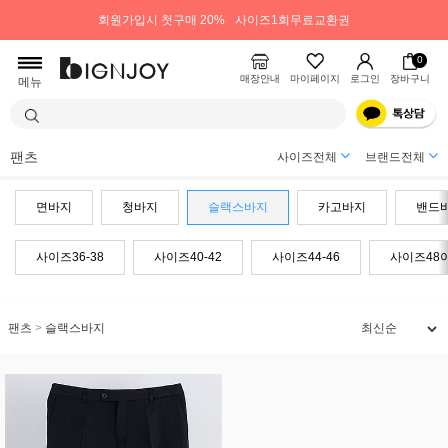
회원가입시 첫구매 20%
사이즈1회무료교환권
0
매장안내
마이페이지
로그인
장바구니
메뉴
팬츠
사이즈전체
브랜드전체
면바지
청바지
슬랙스바지
카고바지
밴드
사이즈36-38
사이즈40-42
사이즈44-46
사이즈48
팬츠
>
슬랙스바지