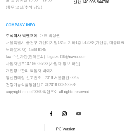
토/일/공휴일
13:00
~
19:00
신한 140-008-844786
(휴무:설날/추석 당일)
COMPANY INFO
주식회사 빅앤조이
대표 박성권
서울특별시 금천구 가산디지털1로5, 지하1층 b120호(가산동, 대륭테크
노타운20차) 1588-9145
fax 수신차단(전화문의) bigsize119@naver.com
사업자번호107-86-03700
[사업자 정보 확인]
개인정보관리 책임자 박예지
통신판매업 신고번호 : 2019-서울금천-0045
건강기능식품영업신고 제2019-0084005호
copyright since2004©빅앤조이 all rights reserved.
PC Version