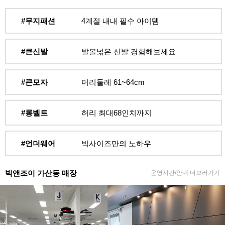
#무지패션
4계절 내내 필수 아이템
#큰신발
발볼넓은 신발 경험해보세요
#큰모자
머리둘레 61~64cm
#롱벨트
허리 최대68인치까지
#언더웨어
빅사이즈만의 노하우
빅앤조이 가산동 매장
운영시간/안내 더보러가기