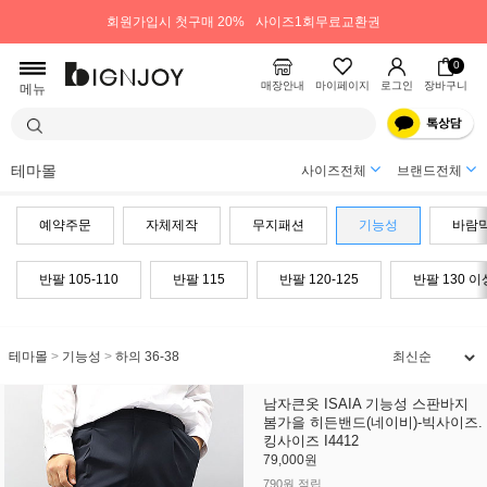
회원가입시 첫구매 20%
사이즈1회무료교환권
0
매장안내
마이페이지
로그인
장바구니
메뉴
테마몰
사이즈전체
브랜드전체
예약주문
자체제작
무지패션
기능성
바람
반팔 105-110
반팔 115
반팔 120-125
반팔 130 이
테마몰
>
기능성
>
하의 36-38
남자큰옷 ISAIA 기능성 스판바지
봄가을 히든밴드(네이비)-빅사이즈.
킹사이즈 I4412
79,000원
790원 적립