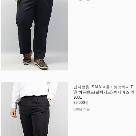
남자큰옷 ISAIA 겨울기능성바지 F
W 히든밴드(블랙기모)-빅사이즈 I4
9001
89,000원
890원 적립