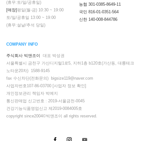
(휴무:토/일/공휴일)
농협 301-0385-8649-11
[매장]
평일(월-금)
10:30
~
19:00
국민 816-01-0351-564
토/일/공휴일
13:00
~
19:00
신한 140-008-844786
(휴무:설날/추석 당일)
COMPANY INFO
주식회사 빅앤조이
대표 박성권
서울특별시 금천구 가산디지털1로5, 지하1층 b120호(가산동, 대륭테크
노타운20차) 1588-9145
fax 수신차단(전화문의) bigsize119@naver.com
사업자번호107-86-03700
[사업자 정보 확인]
개인정보관리 책임자 박예지
통신판매업 신고번호 : 2019-서울금천-0045
건강기능식품영업신고 제2019-0084005호
copyright since2004©빅앤조이 all rights reserved.