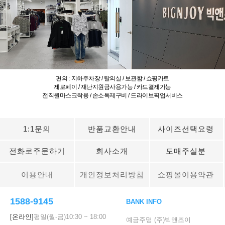
편의 : 지하주차장 / 탈의실 / 보관함 / 쇼핑카트
제로페이 / 재난지원금사용가능 / 카드결제가능
전직원마스크착용 / 손소독제구비 / 드라이브픽업서비스
1:1문의
반품교환안내
사이즈선택요령
전화로주문하기
회사소개
도매주실분
이용안내
개인정보처리방침
쇼핑몰이용약관
1588-9145
BANK INFO
[온라인]
평일(월-금)
10:30
~
18:00
예금주명 (주)빅앤조이