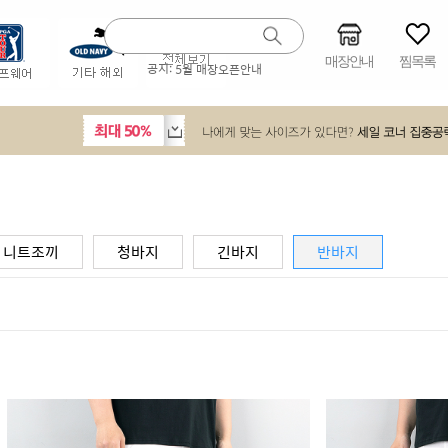
매장안내
찜목록
공지:
5월 매장오픈안내
니트조끼
청바지
긴바지
반바지