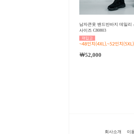
남자큰옷 밴드반바지 데일리 
사이즈 C80803
~48인치(4XL),~52인치(5XL)
￦52,000
회사소개
이