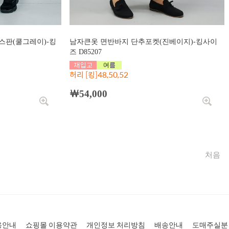
스판(쿨그레이)-킹
남자큰옷 면반바지 단추포켓(진베이지)-킹사이
즈 D85207
허리 [킹]48,50,52
￦54,000
용안내
쇼핑몰 이용약관
개인정보 처리방침
배송안내
도매주실분