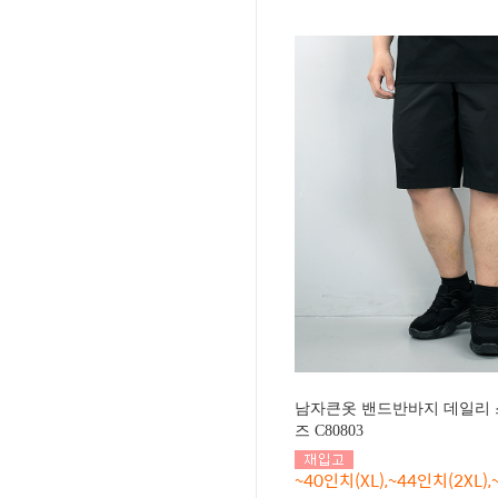
남자큰옷 밴드반바지 데일리 
즈 C80803
~40인치(XL),~44인치(2XL),