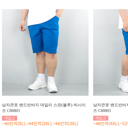
남자큰옷 밴드반바지 데일리 스판(블루)-빅사이
남자큰옷 밴드반바지
즈 C80803
즈 C80803
~40인치(XL),~44인치(2XL),~46인치(3XL)
~48인치(4XL),~52