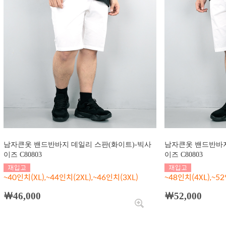
남자큰옷 밴드반바지 데일리 스판(화이트)-빅사
남자큰옷 밴드반바지
이즈 C80803
이즈 C80803
~40인치(XL),~44인치(2XL),~46인치(3XL)
~48인치(4XL),~52
￦46,000
￦52,000