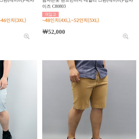
스판(네이비)-빅사
남자큰옷 밴드반바지 데일리 스판(네이비)-킹사
이즈 C80803
~46인치(3XL)
~48인치(4XL),~52인치(5XL)
￦52,000