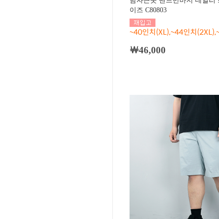
남자큰옷 밴드반바지 데일리 
이즈 C80803
~40인치(XL),~44인치(2XL),
￦46,000