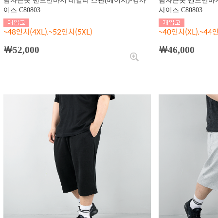
남자큰옷 밴드반바지 데일리 스판(베이지)-킹사
남자큰옷 밴드반바지
이즈 C80803
사이즈 C80803
~48인치(4XL),~52인치(5XL)
~40인치(XL),~44인
￦52,000
￦46,000