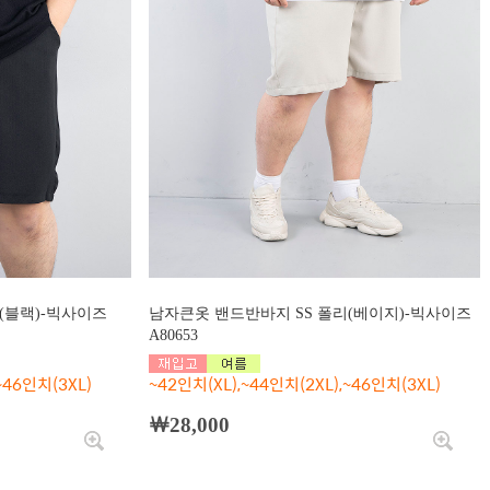
(블랙)-빅사이즈
남자큰옷 밴드반바지 SS 폴리(베이지)-빅사이즈
A80653
~46인치(3XL)
~42인치(XL),~44인치(2XL),~46인치(3XL)
￦28,000