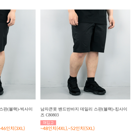
스판(블랙)-빅사이
남자큰옷 밴드반바지 데일리 스판(블랙)-킹사이
즈 C80803
~46인치(3XL)
~48인치(4XL),~52인치(5XL)