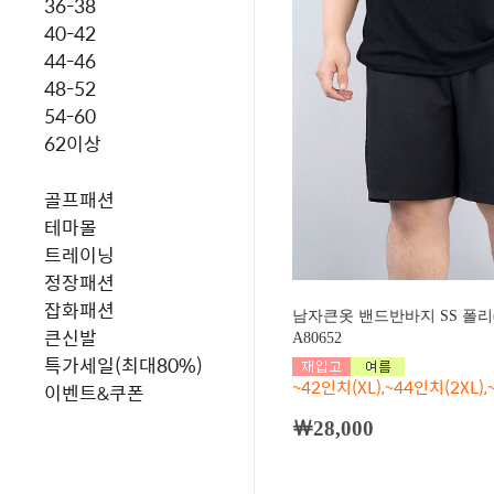
36-38
40-42
44-46
48-52
54-60
62이상
골프패션
테마몰
트레이닝
정장패션
잡화패션
남자큰옷 밴드반바지 SS 폴리
큰신발
A80652
특가세일(최대80%)
~42인치(XL),~44인치(2XL),
이벤트&쿠폰
￦28,000