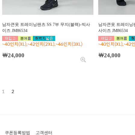
남자큰옷 트레이닝팬츠 SS 7부 무지(블랙)-빅사
남자큰옷 트레이닝팬츠
이즈 JM86534
사이즈 JM86534
~40인치(XL),~42인치(2XL),~46인치(3XL)
~40인치(XL),~42인
￦24,000
￦24,000
1
2
쿠폰등록방법
고객센터