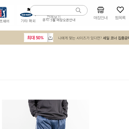
매장안내
찜목록
공지:
5월 매장오픈안내