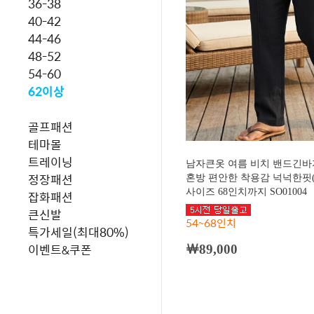
36-38
40-42
44-46
48-52
54-60
62이상
골프패션
테마몰
트레이닝
남자큰옷 여름 비치 밴드긴바
정장패션
혼방 편안한 착용감 넉넉한핏(
사이즈 68인치까지 SO01004
잡화패션
큰신발
54~68인치
특가세일(최대80%)
이벤트&쿠폰
￦89,000