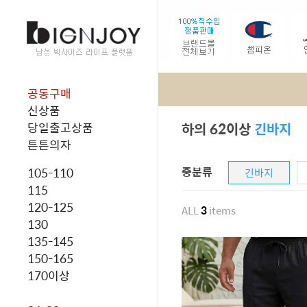
공동구매
신상품
하의 62이상
긴바지
당일출고상품
튼튼의자
중분류
105-110
긴바지
115
120-125
ALL
3
items
130
135-145
150-165
170이상