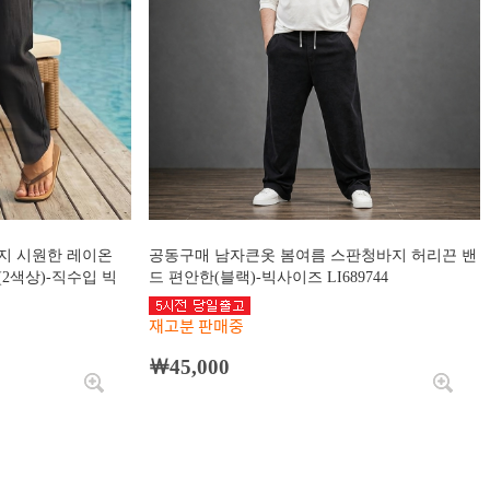
지 시원한 레이온
공동구매 남자큰옷 봄여름 스판청바지 허리끈 밴
2색상)-직수입 빅
드 편안한(블랙)-빅사이즈 LI689744
재고분 판매중
￦45,000