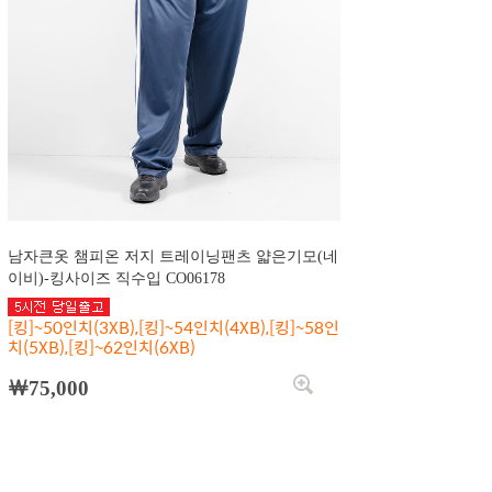
남자큰옷 챔피온 저지 트레이닝팬츠 얇은기모(네
이비)-킹사이즈 직수입 CO06178
[킹]~50인치(3XB),[킹]~54인치(4XB),[킹]~58인
치(5XB),[킹]~62인치(6XB)
￦75,000