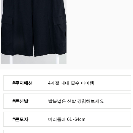
#무지패션
4계절 내내 필수 아이템
#큰신발
발볼넓은 신발 경험해보세요
#큰모자
머리둘레 61~64cm