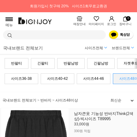
회원가입시 첫구매 20%
사이즈1회무료교환권
0
매장안내
마이페이지
로그인
장바구니
메뉴
국내브랜드 전체보기
사이즈전체
브랜드전체
반팔티
긴팔티
반팔남방
긴팔남방
자켓후
사이즈36-38
사이즈40-42
사이즈44-46
사이즈48
국내브랜드 전체보기
>
반바지
>
사이즈48이상
남자큰옷 기능성 반바지Think(2색
상)-빅사이즈 T89995
33,000원
330원 적립