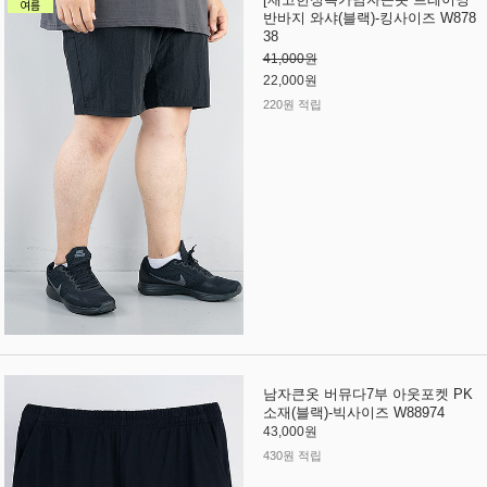
반바지 와샤(블랙)-킹사이즈 W878
38
41,000원
22,000원
220원 적립
남자큰옷 버뮤다7부 아웃포켓 PK
소재(블랙)-빅사이즈 W88974
43,000원
430원 적립