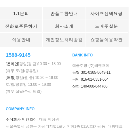
1:1문의
반품교환안내
사이즈선택요령
전화로주문하기
회사소개
도매주실분
이용안내
개인정보처리방침
쇼핑몰이용약관
1588-9145
BANK INFO
[온라인]
평일(월-금)
10:30
~
18:00
예금주명 (주)빅앤조이
(휴무:토/일/공휴일)
농협 301-0385-8649-11
[매장]
평일(월-금)
10:30
~
19:00
국민 816-01-0351-564
토/일/공휴일
13:00
~
19:00
신한 140-008-844786
(휴무:설날/추석 당일)
COMPANY INFO
주식회사 빅앤조이
대표 박성권
서울특별시 금천구 가산디지털1로5, 지하1층 b120호(가산동, 대륭테크