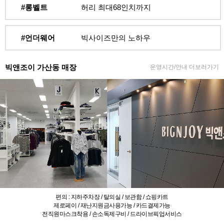
#롱벨트
허리 최대68인치까지
#언더웨어
빅사이즈만의 노하우
빅앤조이 가산동 매장
운영시간/안내 더보러가기
편의 : 지하주차장 / 탈의실 / 보관함 / 쇼핑카트
제로페이 / 재난지원금사용가능 / 카드결제가능
전직원마스크착용 / 손소독제구비 / 드라이브픽업서비스