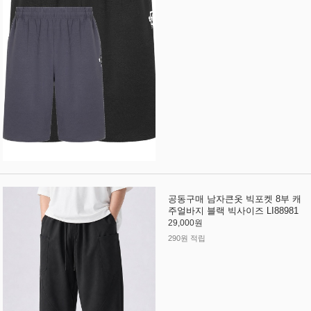
공동구매 남자큰옷 빅포켓 8부 캐
주얼바지 블랙 빅사이즈 LI88981
29,000원
290원 적립