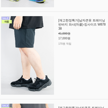
[재고한정특가]남자큰옷 트레이닝
반바지 와샤(차콜)-킹사이즈 W878
38
41,000원
17,000원
170원 적립
[재고한정특가남자큰옷 트레이닝