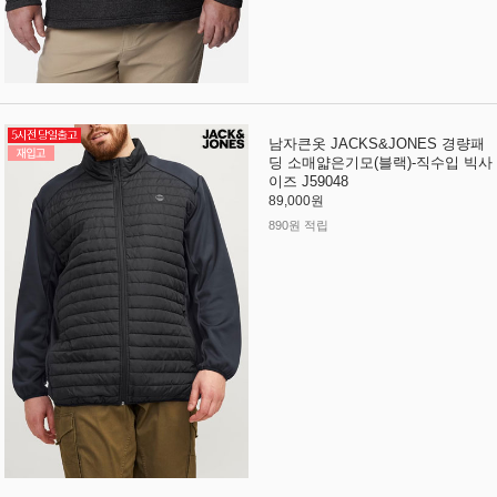
남자큰옷 JACKS&JONES 경량패
딩 소매얇은기모(블랙)-직수입 빅사
이즈 J59048
89,000원
890원 적립