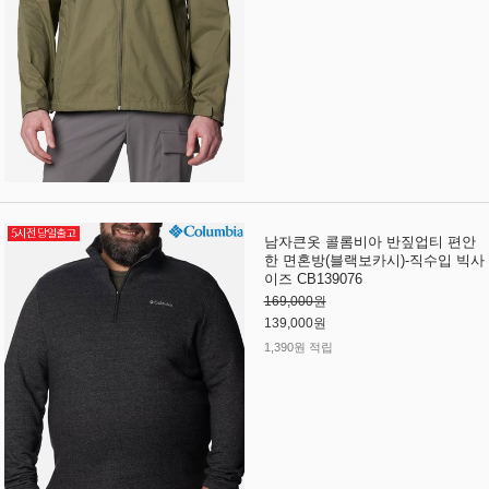
남자큰옷 콜롬비아 반짚업티 편안
한 면혼방(블랙보카시)-직수입 빅사
이즈 CB139076
169,000원
139,000원
1,390원 적립