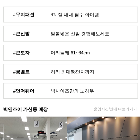
#무지패션
4계절 내내 필수 아이템
#큰신발
발볼넓은 신발 경험해보세요
#큰모자
머리둘레 61~64cm
#롱벨트
허리 최대68인치까지
#언더웨어
빅사이즈만의 노하우
빅앤조이 가산동 매장
운영시간/안내 더보러가기