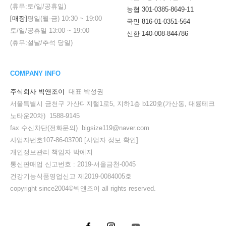
(휴무:토/일/공휴일)
농협 301-0385-8649-11
[매장]
평일(월-금)
10:30
~
19:00
국민 816-01-0351-564
토/일/공휴일
13:00
~
19:00
신한 140-008-844786
(휴무:설날/추석 당일)
COMPANY INFO
주식회사 빅앤조이
대표 박성권
서울특별시 금천구 가산디지털1로5, 지하1층 b120호(가산동, 대륭테크
노타운20차) 1588-9145
fax 수신차단(전화문의) bigsize119@naver.com
사업자번호107-86-03700
[사업자 정보 확인]
개인정보관리 책임자 박예지
통신판매업 신고번호 : 2019-서울금천-0045
건강기능식품영업신고 제2019-0084005호
copyright since2004©빅앤조이 all rights reserved.