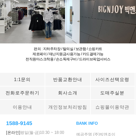
편의 : 지하주차장 / 탈의실 / 보관함 / 쇼핑카트
제로페이 / 재난지원금사용가능 / 카드결제가능
전직원마스크착용 / 손소독제구비 / 드라이브픽업서비스
1:1문의
반품교환안내
사이즈선택요령
전화로주문하기
회사소개
도매주실분
이용안내
개인정보처리방침
쇼핑몰이용약관
1588-9145
BANK INFO
[온라인]
평일(월-금)
10:30
~
18:00
예금주명 (주)빅앤조이