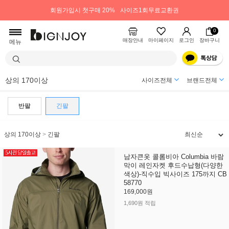
회원가입시 첫구매 20%
사이즈1회무료교환권
0
매장안내
마이페이지
로그인
장바구니
메뉴
상의 170이상
사이즈전체
브랜드전체
반팔
긴팔
상의 170이상
>
긴팔
남자큰옷 콜롬비아 Columbia 바람
막이 레인자켓 후드수납형(다양한
색상)-직수입 빅사이즈 175까지 CB
58770
169,000원
1,690원 적립