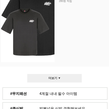
280원 적립
더보기 ▼
#무지패션
4계절 내내 필수 아이템
#큰신발
발볼넓은 신발 경험해보세요