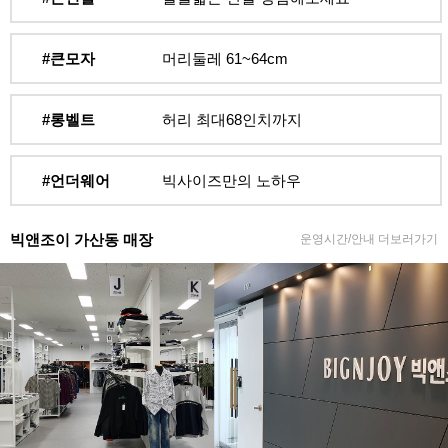
#큰모자
머리둘레 61~64cm
#롱벨트
허리 최대68인치까지
#언더웨어
빅사이즈만의 노하우
빅앤조이 가산동 매장
운영시간/안내 더보러가기