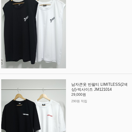
남자큰옷 반팔티 LIMITLESS(2색
상)-빅사이즈 JM121014
29,000원
290원 적립