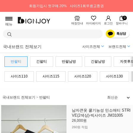
회원가입시 첫구매 20%
사이즈1회무료교환권
0
매장안내
마이페이지
로그인
장바구니
메뉴
국내브랜드 전체보기
사이즈전체
브랜드전체
반팔티
긴팔티
반팔남방
긴팔남방
자켓후
사이즈110
사이즈115
사이즈120
사이즈130
국내브랜드 전체보기
>
반팔티
남자큰옷 쿨기능성 민소매티 STRI
VE(2색상)-빅사이즈 JM31005
26,000원
260원 적립