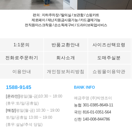
편의 : 지하주차장 / 탈의실 / 보관함 / 쇼핑카트
제로페이 / 재난지원금사용가능 / 카드결제가능
전직원마스크착용 / 손소독제구비 / 드라이브픽업서비스
1:1문의
반품교환안내
사이즈선택요령
전화로주문하기
회사소개
도매주실분
이용안내
개인정보처리방침
쇼핑몰이용약관
1588-9145
BANK INFO
[온라인]
평일(월-금)
10:30
~
18:00
예금주명 (주)빅앤조이
(휴무:토/일/공휴일)
농협 301-0385-8649-11
[매장]
평일(월-금)
10:30
~
19:00
국민 816-01-0351-564
토/일/공휴일
13:00
~
19:00
신한 140-008-844786
(휴무:설날/추석 당일)