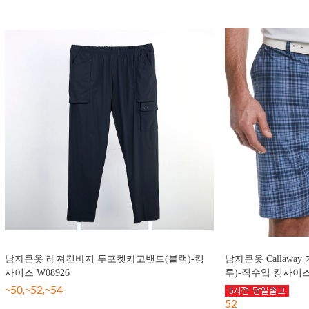
남자큰옷 레져긴바지 투포켓카고밴드(블랙)-킹
남자큰옷 Callawa
사이즈 W08926
루)-직수입 킹사이즈 
~50,~52,~54
52