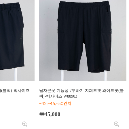
퍼(블랙)-빅사이즈
남자큰옷 기능성 7부바지 지퍼포켓 와이드핏(블
랙)-빅사이즈 W88903
~42,~46,~50인치
￦45,000