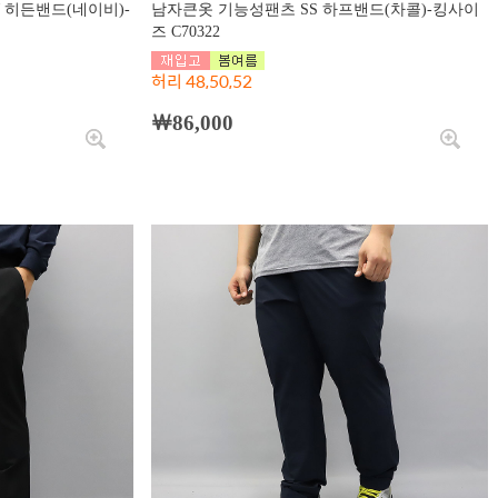
 히든밴드(네이비)-
남자큰옷 기능성팬츠 SS 하프밴드(차콜)-킹사이
즈 C70322
허리 48,50,52
￦86,000