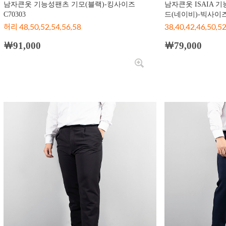
남자큰옷 기능성팬츠 기모(블랙)-킹사이즈
남자큰옷 ISAIA 
C70303
드(네이비)-빅사이즈.
허리 48,50,52,54,56,58
38,40,42,46,50,5
￦91,000
￦79,000