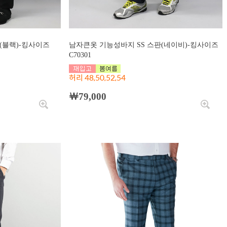
(블랙)-킹사이즈
남자큰옷 기능성바지 SS 스판(네이비)-킹사이즈
C70301
허리 48,50,52,54
￦79,000