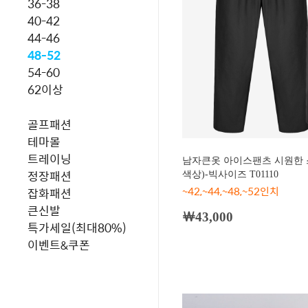
36-38
40-42
44-46
48-52
54-60
62이상
골프패션
테마몰
트레이닝
남자큰옷 아이스팬츠 시원한 
정장패션
색상)-빅사이즈 T01110
~42,~44,~48,~52인치
잡화패션
큰신발
￦43,000
특가세일(최대80%)
이벤트&쿠폰