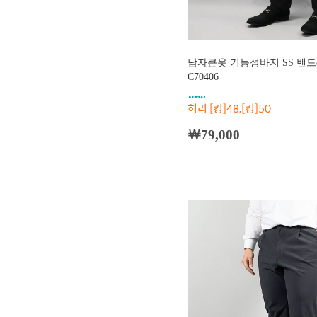
남자큰옷 기능성바지 SS 밴드
C70406
허리 [킹]48,[킹]50
￦79,000