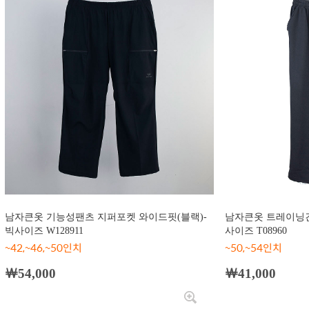
남자큰옷 기능성팬츠 지퍼포켓 와이드핏(블랙)-
남자큰옷 트레이닝긴
빅사이즈 W128911
사이즈 T08960
~42,~46,~50인치
~50,~54인치
￦54,000
￦41,000