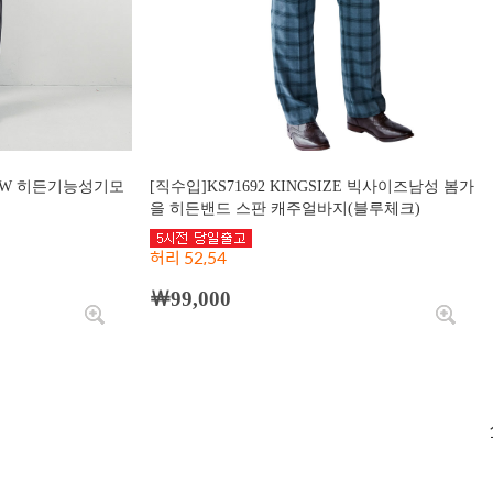
즈 FW 히든기능성기모
[직수입]KS71692 KINGSIZE 빅사이즈남성 봄가
을 히든밴드 스판 캐주얼바지(블루체크)
허리 52,54
￦99,000