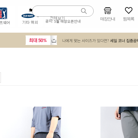
매장안내
찜목록
공지:
5월 매장오픈안내