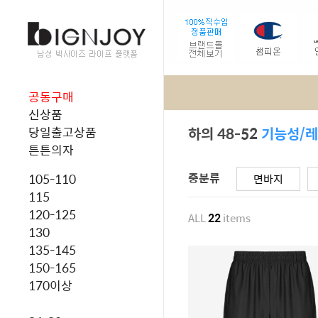
공동구매
신상품
하의 48-52
기능성/
당일출고상품
튼튼의자
중분류
105-110
면바지
115
120-125
ALL
22
items
130
135-145
150-165
170이상