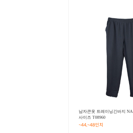
남자큰옷 트레이닝긴바지 NAS
사이즈 T08960
~44,~48인치