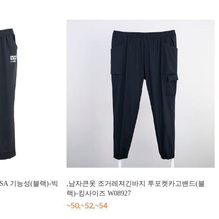
A 기능성(블랙)-빅
,남자큰옷 조거레져긴바지 투포켓카고밴드(블
랙)-킹사이즈 W08927
~50,~52,~54