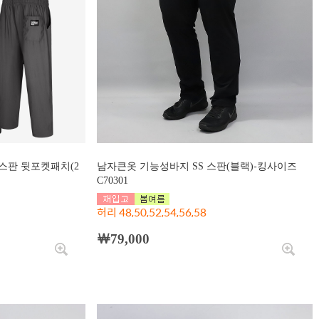
스판 뒷포켓패치(2
남자큰옷 기능성바지 SS 스판(블랙)-킹사이즈
C70301
허리 48,50,52,54,56,58
￦79,000