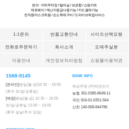
편의 : 지하주차장 / 탈의실 / 보관함 / 쇼핑카트
제로페이 / 재난지원금사용가능 / 카드결제가능
전직원마스크착용 / 손소독제구비 / 드라이브픽업서비스
1:1문의
반품교환안내
사이즈선택요령
전화로주문하기
회사소개
도매주실분
이용안내
개인정보처리방침
쇼핑몰이용약관
1588-9145
BANK INFO
[온라인]
평일(월-금)
10:30
~
18:00
예금주명 (주)빅앤조이
(휴무:토/일/공휴일)
농협 301-0385-8649-11
[매장]
평일(월-금)
10:30
~
19:00
국민 816-01-0351-564
토/일/공휴일
13:00
~
19:00
신한 140-008-844786
(휴무:설날/추석 당일)