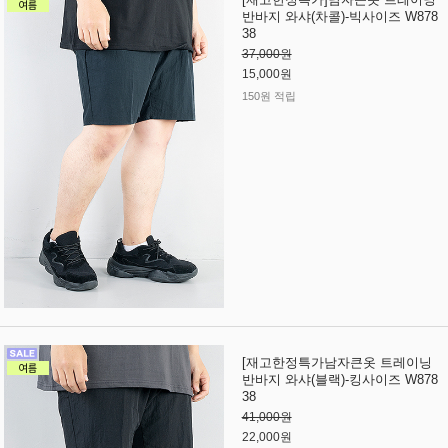
반바지 와샤(차콜)-빅사이즈 W878
38
37,000원
15,000원
150원 적립
[재고한정특가남자큰옷 트레이닝
반바지 와샤(블랙)-킹사이즈 W878
38
41,000원
22,000원