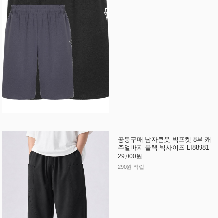
공동구매 남자큰옷 빅포켓 8부 캐
주얼바지 블랙 빅사이즈 LI88981
29,000원
290원 적립