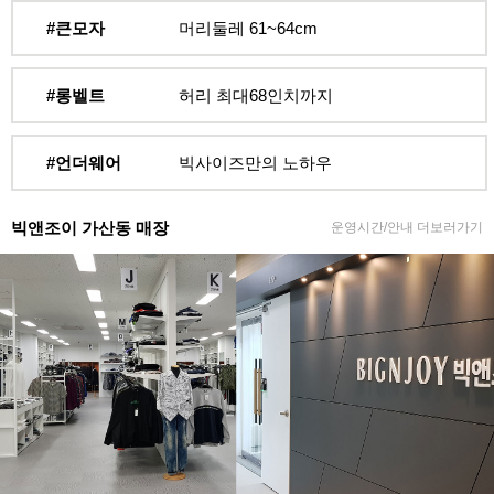
#큰모자
머리둘레 61~64cm
#롱벨트
허리 최대68인치까지
#언더웨어
빅사이즈만의 노하우
빅앤조이 가산동 매장
운영시간/안내 더보러가기