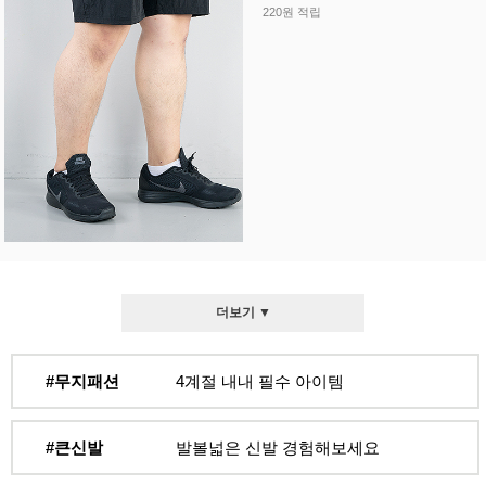
220원 적립
더보기 ▼
#무지패션
4계절 내내 필수 아이템
#큰신발
발볼넓은 신발 경험해보세요