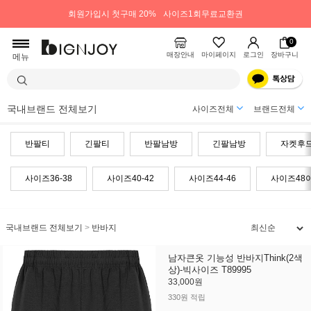
회원가입시 첫구매 20%
사이즈1회무료교환권
0
매장안내
마이페이지
로그인
장바구니
메뉴
국내브랜드 전체보기
사이즈전체
브랜드전체
반팔티
긴팔티
반팔남방
긴팔남방
자켓후
사이즈36-38
사이즈40-42
사이즈44-46
사이즈48
국내브랜드 전체보기
>
반바지
남자큰옷 기능성 반바지Think(2색
상)-빅사이즈 T89995
33,000원
330원 적립