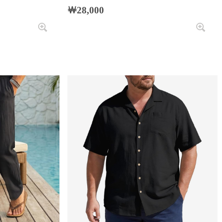
￦28,000