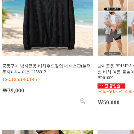
공동구매 남자큰옷 비치후드짚업 메쉬스판(블랙
남자큰옷 BRISIR
무지)-빅사이즈 LI58912
변 비치 여름 물놀
130,135,140,145
BR01009
￦39,000
~46,~50,~54,~58
￦59,000