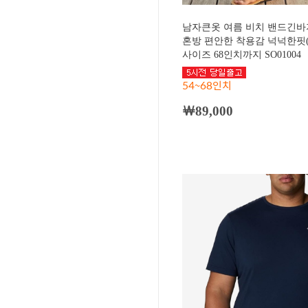
남자큰옷 여름 비치 밴드긴바
혼방 편안한 착용감 넉넉한핏(
사이즈 68인치까지 SO01004
54~68인치
￦89,000