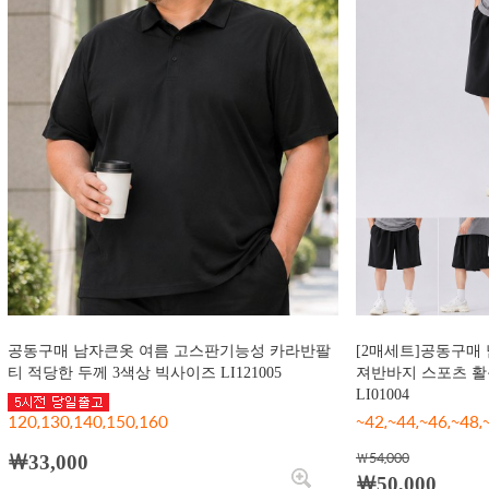
공동구매 남자큰옷 여름 고스판기능성 카라반팔
[2매세트]공동구매
티 적당한 두께 3색상 빅사이즈 LI121005
져반바지 스포츠 활
LI01004
120,130,140,150,160
~42,~44,~46,~48
￦54,000
￦33,000
￦50,000