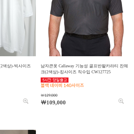
S(2색상)-빅사이즈
남자큰옷 Callaway 기능성 골프반팔카라티 잔체
크(2색상)-킹사이즈 직수입 CW127725
블랙 네이비 140사이즈
￦129,000
￦109,000