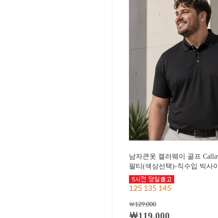
남자큰옷 캘러웨이 골프 Call
팔티(색상선택)-직수입 빅사이즈
125 135 145
￦129,000
￦119,000