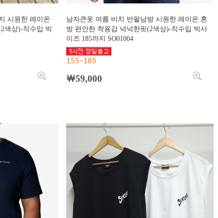
지 시원한 레이온
남자큰옷 여름 비치 반팔남방 시원한 레이온 혼
2색상)-직수입 빅
방 편안한 착용감 넉넉한핏(2색상)-직수입 빅사
이즈 185까지 SO01004
155~185
￦59,000