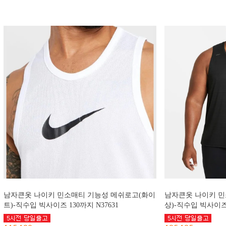
남자큰옷 나이키 민소매티 기능성 메쉬로고(화이
남자큰옷 나이키 민
트)-직수입 빅사이즈 130까지 N37631
상)-직수입 빅사이즈 