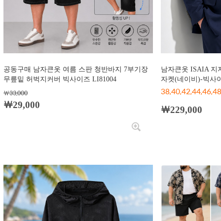
공동구매 남자큰옷 여름 스판 청반바지 7부기장
남자큰옷 ISAIA 
무릎밑 허벅지커버 빅사이즈 LI81004
자켓(네이비)-빅사이즈
38,40,42,44,46
￦33,000
￦29,000
￦229,000