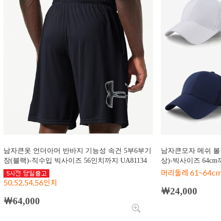
남자큰옷 언더아머 반바지 기능성 속건 5부6부기
남자큰모자 메쉬 볼
장(블랙)-직수입 빅사이즈 56인치까지 UA81134
상)-빅사이즈 64cm까
머리둘레 61~64c
50,52,54,56인치
￦24,000
￦64,000