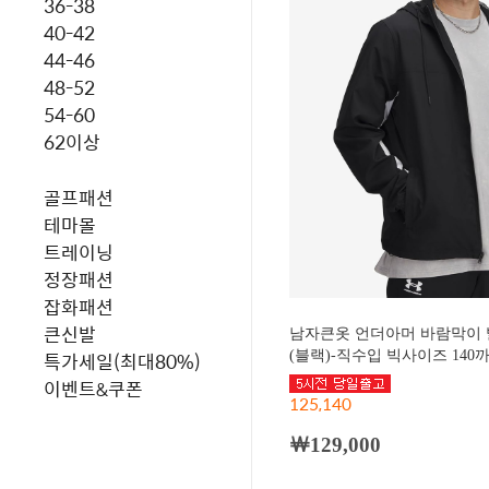
36-38
40-42
44-46
48-52
54-60
62이상
골프패션
테마몰
트레이닝
정장패션
잡화패션
큰신발
남자큰옷 언더아머 바람막이 
(블랙)-직수입 빅사이즈 140까지
특가세일(최대80%)
이벤트&쿠폰
125,140
￦129,000