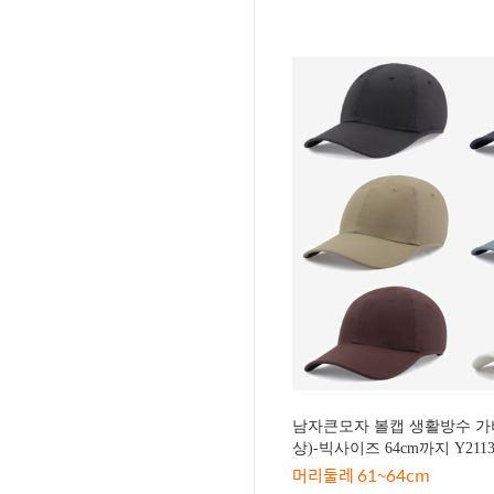
남자큰모자 볼캡 생활방수 가
상)-빅사이즈 64cm까지 Y2113
머리둘레 61~64cm