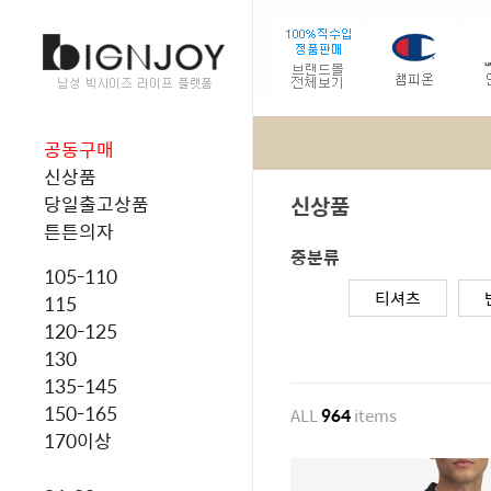
공동구매
신상품
신상품
당일출고상품
튼튼의자
중분류
105-110
티셔츠
115
120-125
130
135-145
150-165
ALL
964
items
170이상