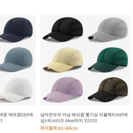
벼운 매트원단(6색
남자큰모자 러닝 메쉬캡 통기성 리플렉티브(6색
3
상)-빅사이즈 64cm까지 Y21132
머리둘레 61~64cm