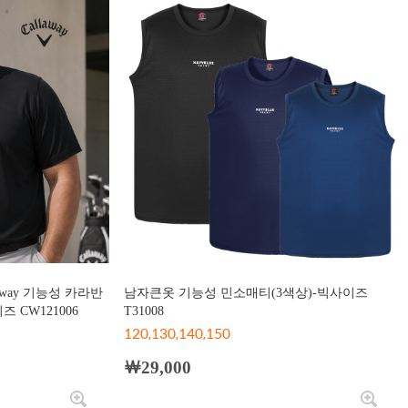
away 기능성 카라반
남자큰옷 기능성 민소매티(3색상)-빅사이즈
 CW121006
T31008
120,130,140,150
￦29,000