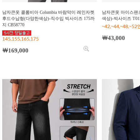
남자큰옷 콜롬비아 Columbia 바람막이 레인자켓
남자큰옷 아이스팬츠
후드수납형(다양한색상)-직수입 빅사이즈 175까
색상)-빅사이즈 T011
지 CB58770
~42,~44,~48,~5
￦43,000
145,155,165,175
￦169,000