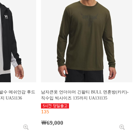
발수 메쉬안감 후드
남자큰옷 언더아머 긴팔티 BULL 면혼방(카키)-
 UA51136
직수입 빅사이즈 135까지 UA131135
135
￦69,000