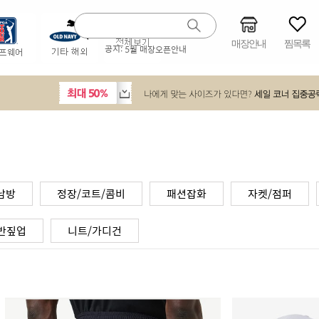
매장안내
찜목록
공지:
5월 매장오픈안내
남방
정장/코트/콤비
패션잡화
자켓/점퍼
반짚업
니트/가디건