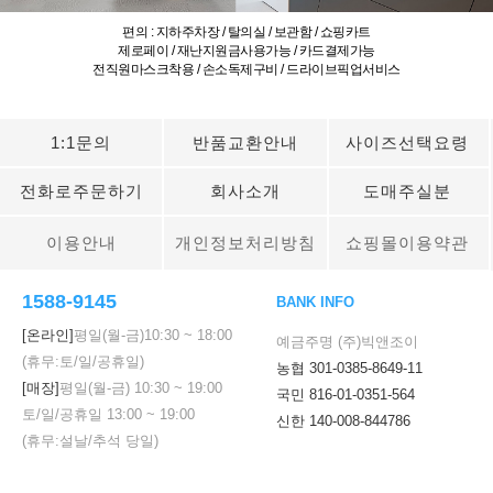
편의 : 지하주차장 / 탈의실 / 보관함 / 쇼핑카트
제로페이 / 재난지원금사용가능 / 카드결제가능
전직원마스크착용 / 손소독제구비 / 드라이브픽업서비스
1:1문의
반품교환안내
사이즈선택요령
전화로주문하기
회사소개
도매주실분
이용안내
개인정보처리방침
쇼핑몰이용약관
1588-9145
BANK INFO
[온라인]
평일(월-금)
10:30
~
18:00
예금주명 (주)빅앤조이
(휴무:토/일/공휴일)
농협 301-0385-8649-11
[매장]
평일(월-금)
10:30
~
19:00
국민 816-01-0351-564
토/일/공휴일
13:00
~
19:00
신한 140-008-844786
(휴무:설날/추석 당일)