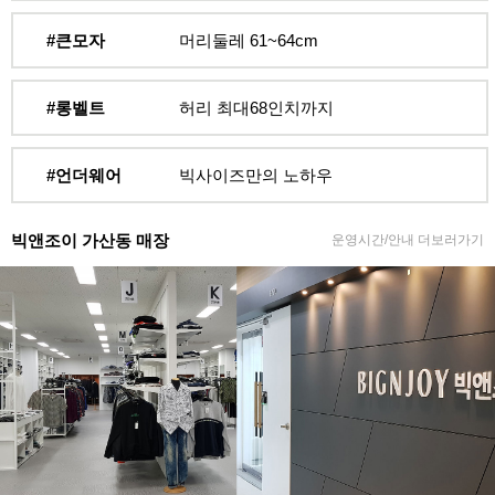
#큰모자
머리둘레 61~64cm
#롱벨트
허리 최대68인치까지
#언더웨어
빅사이즈만의 노하우
빅앤조이 가산동 매장
운영시간/안내 더보러가기