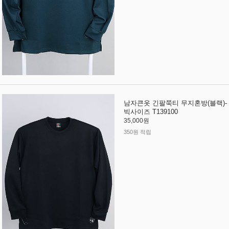
남자큰옷 긴팔쭉티 무지혼방(블랙)-
빅사이즈 T139100
35,000원
350원 적립