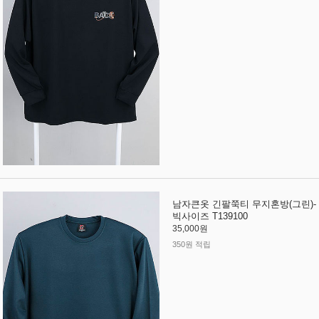
남자큰옷 긴팔쭉티 무지혼방(그린)-
빅사이즈 T139100
35,000원
350원 적립