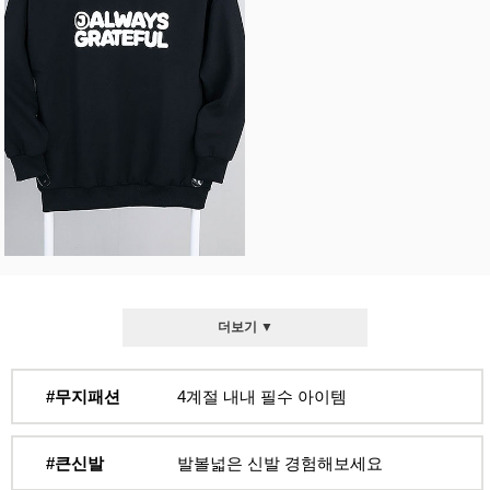
더보기 ▼
#무지패션
4계절 내내 필수 아이템
#큰신발
발볼넓은 신발 경험해보세요