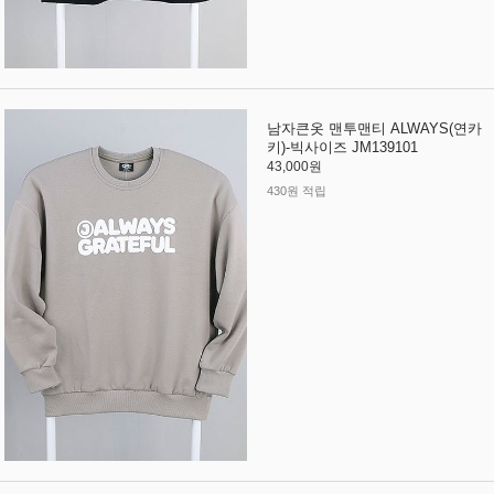
남자큰옷 맨투맨티 ALWAYS(연카
키)-빅사이즈 JM139101
43,000원
430원 적립