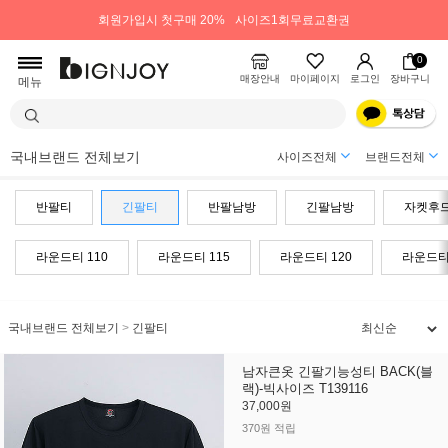
회원가입시 첫구매 20%
사이즈1회무료교환권
0
매장안내
마이페이지
로그인
장바구니
메뉴
국내브랜드 전체보기
사이즈전체
브랜드전체
반팔티
긴팔티
반팔남방
긴팔남방
자켓후
라운드티 110
라운드티 115
라운드티 120
라운드티 
국내브랜드 전체보기
>
긴팔티
남자큰옷 긴팔기능성티 BACK(블
랙)-빅사이즈 T139116
37,000원
370원 적립