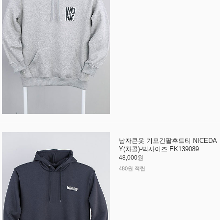
남자큰옷 기모긴팔후드티 NICEDA
Y(차콜)-빅사이즈 EK139089
48,000원
480원 적립