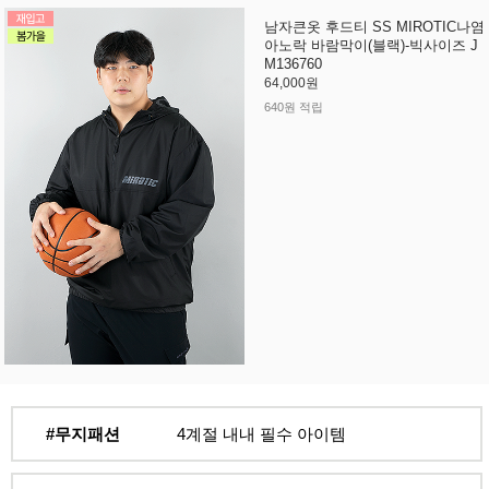
남자큰옷 후드티 SS MIROTIC나염
아노락 바람막이(블랙)-빅사이즈 J
M136760
64,000원
640원 적립
#무지패션
4계절 내내 필수 아이템