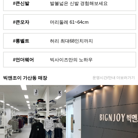
#큰신발
발볼넓은 신발 경험해보세요
#큰모자
머리둘레 61~64cm
#롱벨트
허리 최대68인치까지
#언더웨어
빅사이즈만의 노하우
빅앤조이 가산동 매장
운영시간/안내 더보러가기