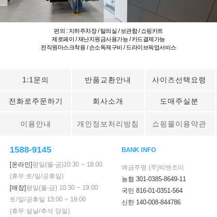
편의 : 지하주차장 / 탈의실 / 보관함 / 쇼핑카트
제로페이 / 재난지원금사용가능 / 카드결제가능
전직원마스크착용 / 손소독제구비 / 드라이브픽업서비스
1:1문의
반품교환안내
사이즈선택요령
전화로주문하기
회사소개
도매주실분
이용안내
개인정보처리방침
쇼핑몰이용약관
1588-9145
BANK INFO
[온라인]
평일(월-금)
10:30
~
18:00
예금주명 (주)빅앤조이
(휴무:토/일/공휴일)
농협 301-0385-8649-11
[매장]
평일(월-금)
10:30
~
19:00
국민 816-01-0351-564
토/일/공휴일
13:00
~
19:00
신한 140-008-844786
(휴무:설날/추석 당일)