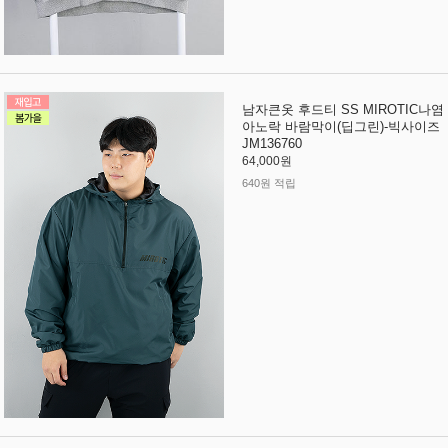
남자큰옷 후드티 SS MIROTIC나염
아노락 바람막이(딥그린)-빅사이즈
JM136760
64,000원
640원 적립