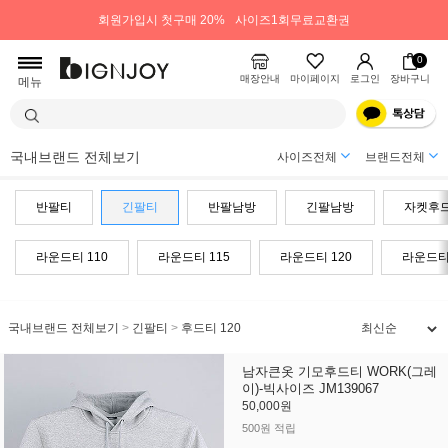
회원가입시 첫구매 20%
사이즈1회무료교환권
0
매장안내
마이페이지
로그인
장바구니
메뉴
국내브랜드 전체보기
사이즈전체
브랜드전체
반팔티
긴팔티
반팔남방
긴팔남방
자켓후
라운드티 110
라운드티 115
라운드티 120
라운드티 
국내브랜드 전체보기
>
긴팔티
>
후드티 120
남자큰옷 기모후드티 WORK(그레
이)-빅사이즈 JM139067
50,000원
500원 적립