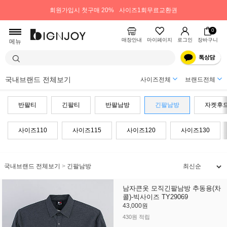
회원가입시 첫구매 20%
사이즈1회무료교환권
0
매장안내
마이페이지
로그인
장바구니
메뉴
국내브랜드 전체보기
사이즈전체
브랜드전체
반팔티
긴팔티
반팔남방
긴팔남방
자켓후
사이즈110
사이즈115
사이즈120
사이즈130
국내브랜드 전체보기
>
긴팔남방
남자큰옷 모직긴팔남방 추동용(차
콜)-빅사이즈 TY29069
43,000원
430원 적립