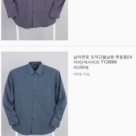
남자큰옷 모직긴팔남방 추동용(네
이비)-빅사이즈 TY29069
43,000원
430원 적립