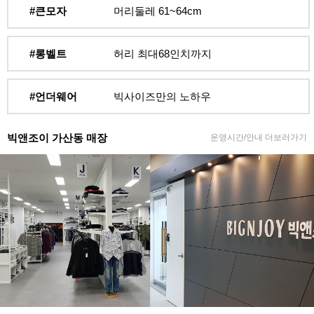
#큰모자
머리둘레 61~64cm
#롱벨트
허리 최대68인치까지
#언더웨어
빅사이즈만의 노하우
빅앤조이 가산동 매장
운영시간/안내 더보러가기