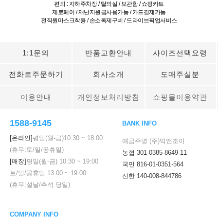
편의 : 지하주차장 / 탈의실 / 보관함 / 쇼핑카트
제로페이 / 재난지원금사용가능 / 카드결제가능
전직원마스크착용 / 손소독제구비 / 드라이브픽업서비스
1:1문의
반품교환안내
사이즈선택요령
전화로주문하기
회사소개
도매주실분
이용안내
개인정보처리방침
쇼핑몰이용약관
1588-9145
BANK INFO
[온라인]
평일(월-금)
10:30
~
18:00
예금주명 (주)빅앤조이
(휴무:토/일/공휴일)
농협 301-0385-8649-11
[매장]
평일(월-금)
10:30
~
19:00
국민 816-01-0351-564
토/일/공휴일
13:00
~
19:00
신한 140-008-844786
(휴무:설날/추석 당일)
COMPANY INFO