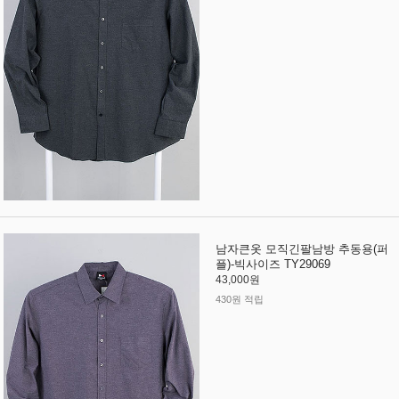
남자큰옷 모직긴팔남방 추동용(퍼
플)-빅사이즈 TY29069
43,000원
430원 적립