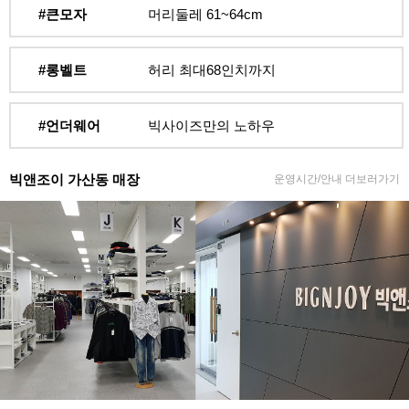
#큰모자
머리둘레 61~64cm
#롱벨트
허리 최대68인치까지
#언더웨어
빅사이즈만의 노하우
빅앤조이 가산동 매장
운영시간/안내 더보러가기