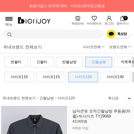
회원가입시 첫구매 20%
사이즈1회무료교환권
0
매장안내
마이페이지
로그인
장바구니
메뉴
국내브랜드 전체보기
사이즈전체
브랜드전체
반팔티
긴팔티
반팔남방
긴팔남방
자켓후
사이즈110
사이즈115
사이즈120
사이즈130
국내브랜드 전체보기
>
긴팔남방
>
사이즈120
남자큰옷 모직긴팔남방 추동용(차
콜)-빅사이즈 TY29069
43,000원
430원 적립