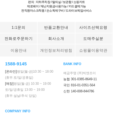
편의 : 지하주차장 / 탈의실 / 보관함 / 쇼핑카트
제로페이 / 재난지원금사용가능 / 카드결제가능
전직원마스크착용 / 손소독제구비 / 드라이브픽업서비스
1:1문의
반품교환안내
사이즈선택요령
전화로주문하기
회사소개
도매주실분
이용안내
개인정보처리방침
쇼핑몰이용약관
1588-9145
BANK INFO
[온라인]
평일(월-금)
10:30
~
18:00
예금주명 (주)빅앤조이
(휴무:토/일/공휴일)
농협 301-0385-8649-11
[매장]
평일(월-금)
10:30
~
19:00
국민 816-01-0351-564
토/일/공휴일
13:00
~
19:00
신한 140-008-844786
(휴무:설날/추석 당일)
COMPANY INFO