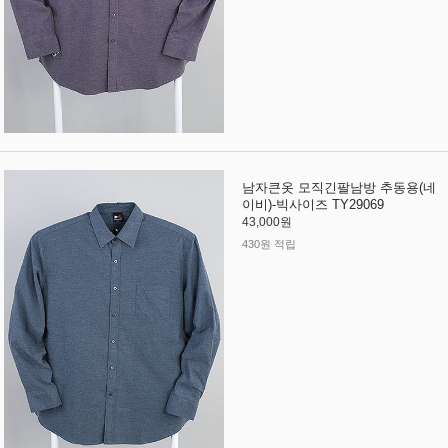
남자큰옷 모직긴팔남방 추동용(네
이비)-빅사이즈 TY29069
43,000원
430원 적립