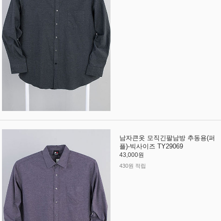
남자큰옷 모직긴팔남방 추동용(퍼
플)-빅사이즈 TY29069
43,000원
430원 적립