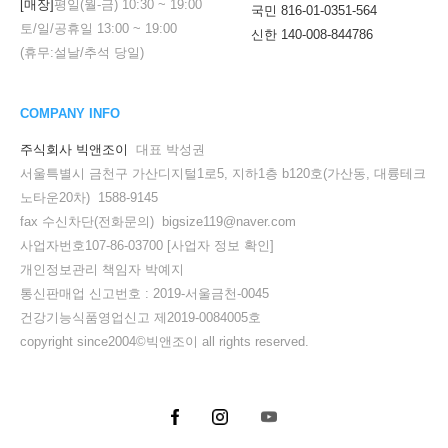
[매장]
평일(월-금)
10:30
~
19:00
국민 816-01-0351-564
토/일/공휴일
13:00
~
19:00
신한 140-008-844786
(휴무:설날/추석 당일)
COMPANY INFO
주식회사 빅앤조이
대표 박성권
서울특별시 금천구 가산디지털1로5, 지하1층 b120호(가산동, 대륭테크
노타운20차) 1588-9145
fax 수신차단(전화문의) bigsize119@naver.com
사업자번호107-86-03700
[사업자 정보 확인]
개인정보관리 책임자 박예지
통신판매업 신고번호 : 2019-서울금천-0045
건강기능식품영업신고 제2019-0084005호
copyright since2004©빅앤조이 all rights reserved.