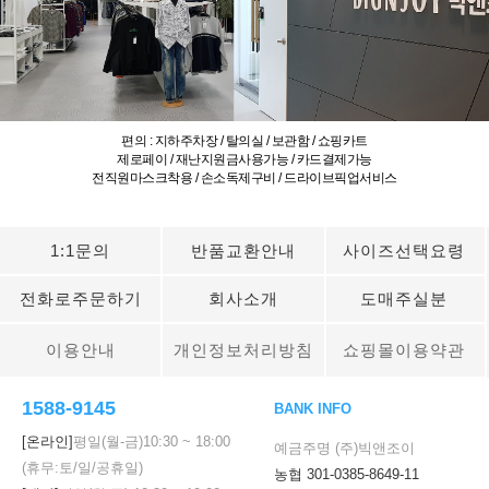
편의 : 지하주차장 / 탈의실 / 보관함 / 쇼핑카트
제로페이 / 재난지원금사용가능 / 카드결제가능
전직원마스크착용 / 손소독제구비 / 드라이브픽업서비스
1:1문의
반품교환안내
사이즈선택요령
전화로주문하기
회사소개
도매주실분
이용안내
개인정보처리방침
쇼핑몰이용약관
1588-9145
BANK INFO
[온라인]
평일(월-금)
10:30
~
18:00
예금주명 (주)빅앤조이
(휴무:토/일/공휴일)
농협 301-0385-8649-11