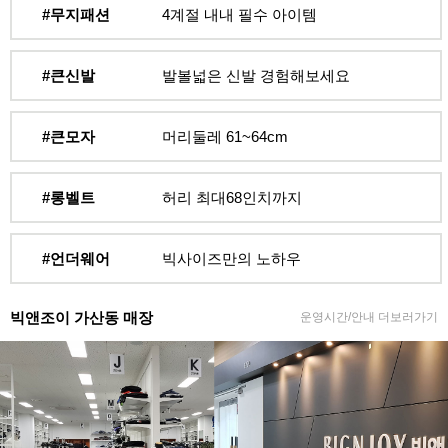
#무지패션
4계절 내내 필수 아이템
#큰신발
발볼넓은 신발 경험해보세요
#큰모자
머리둘레 61~64cm
#롱벨트
허리 최대68인치까지
#언더웨어
빅사이즈만의 노하우
빅앤조이 가산동 매장
운영시간/안내 더보러가기