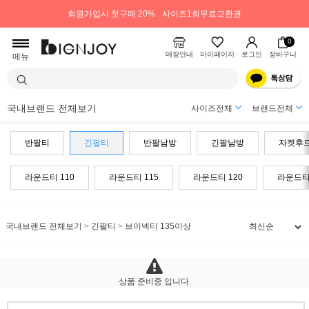
회원가입시 첫구매 20%
사이즈1회무료교환권
0
매장안내
마이페이지
로그인
장바구니
메뉴
국내브랜드 전체보기
사이즈전체
브랜드전체
반팔티
긴팔티
반팔남방
긴팔남방
자켓후
라운드티 110
라운드티 115
라운드티 120
라운드티 
국내브랜드 전체보기
>
긴팔티
>
브이넥티 135이상
상품 준비중 입니다.