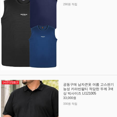
290원 적립
공동구매 남자큰옷 여름 고스판기
능성 카라반팔티 적당한 두께 3색
상 빅사이즈 LI121005
33,000원
330원 적립