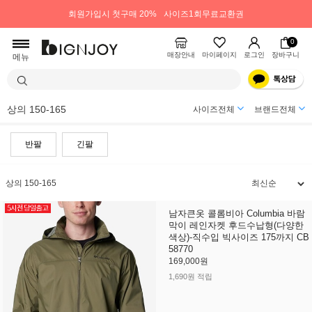
회원가입시 첫구매 20%
사이즈1회무료교환권
0
매장안내
마이페이지
로그인
장바구니
메뉴
상의 150-165
사이즈전체
브랜드전체
반팔
긴팔
상의 150-165
남자큰옷 콜롬비아 Columbia 바람
막이 레인자켓 후드수납형(다양한
색상)-직수입 빅사이즈 175까지 CB
58770
169,000원
1,690원 적립