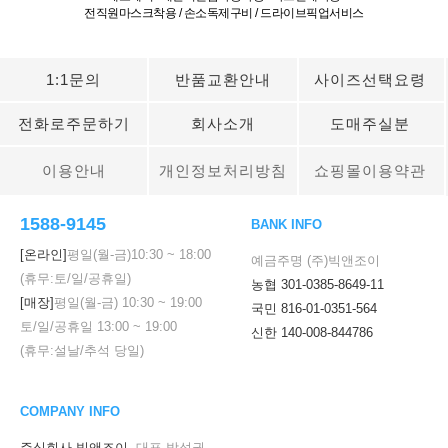
전직원마스크착용 / 손소독제구비 / 드라이브픽업서비스
1:1문의
반품교환안내
사이즈선택요령
전화로주문하기
회사소개
도매주실분
이용안내
개인정보처리방침
쇼핑몰이용약관
1588-9145
BANK INFO
[온라인]
평일(월-금)
10:30
~
18:00
예금주명 (주)빅앤조이
(휴무:토/일/공휴일)
농협 301-0385-8649-11
[매장]
평일(월-금)
10:30
~
19:00
국민 816-01-0351-564
토/일/공휴일
13:00
~
19:00
신한 140-008-844786
(휴무:설날/추석 당일)
COMPANY INFO
주식회사 빅앤조이
대표 박성권