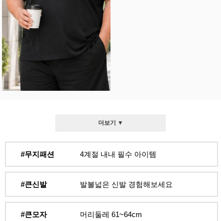
더보기 ▼
#무지패션
4계절 내내 필수 아이템
#큰신발
발볼넓은 신발 경험해보세요
#큰모자
머리둘레 61~64cm