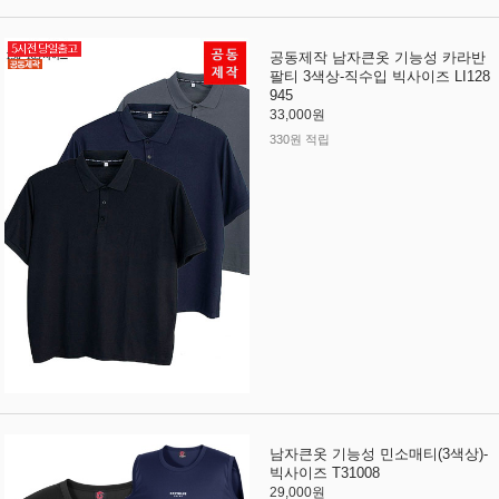
공동제작 남자큰옷 기능성 카라반
팔티 3색상-직수입 빅사이즈 LI128
945
33,000원
330원 적립
남자큰옷 기능성 민소매티(3색상)-
빅사이즈 T31008
29,000원