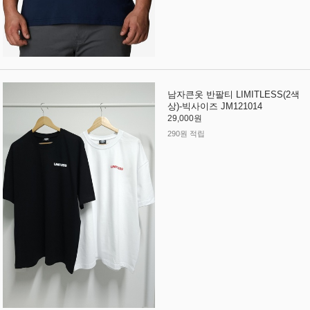
남자큰옷 반팔티 LIMITLESS(2색
상)-빅사이즈 JM121014
29,000원
290원 적립