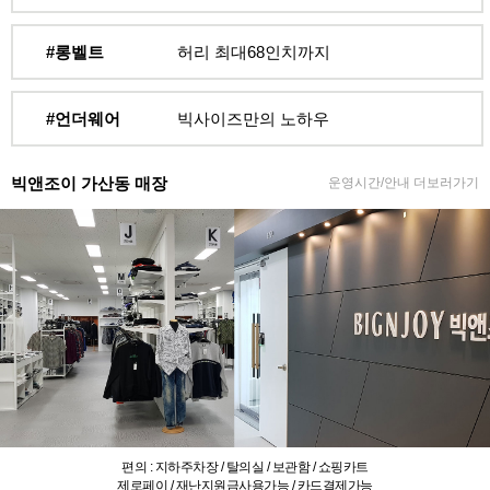
#롱벨트
허리 최대68인치까지
#언더웨어
빅사이즈만의 노하우
빅앤조이 가산동 매장
운영시간/안내 더보러가기
편의 : 지하주차장 / 탈의실 / 보관함 / 쇼핑카트
제로페이 / 재난지원금사용가능 / 카드결제가능