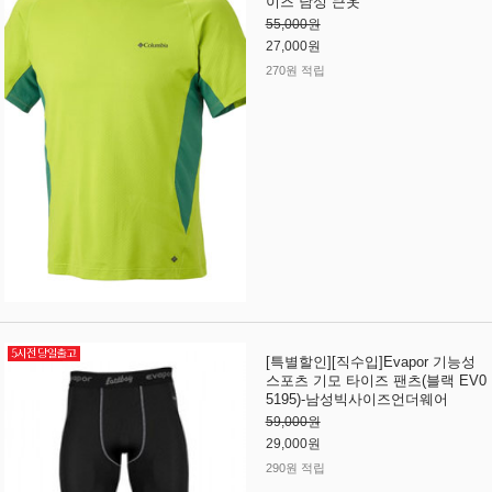
이즈 남성 큰옷
55,000원
27,000원
270원 적립
[특별할인][직수입]Evapor 기능성
스포츠 기모 타이즈 팬츠(블랙 EV0
5195)-남성빅사이즈언더웨어
59,000원
29,000원
290원 적립