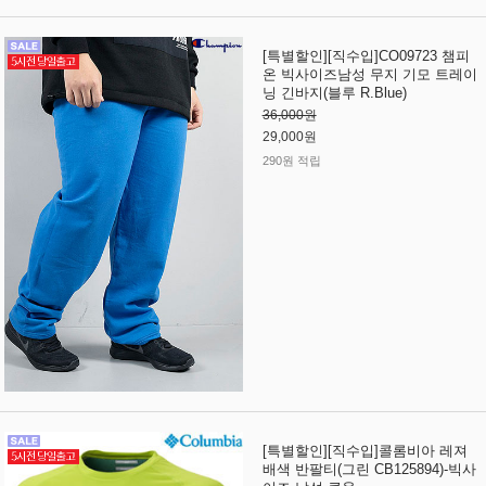
[특별할인][직수입]CO09723 챔피
온 빅사이즈남성 무지 기모 트레이
닝 긴바지(블루 R.Blue)
36,000원
29,000원
290원 적립
[특별할인][직수입]콜롬비아 레져
배색 반팔티(그린 CB125894)-빅사