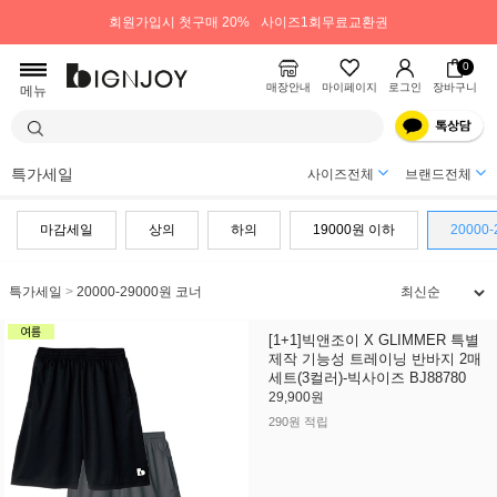
회원가입시 첫구매 20%
사이즈1회무료교환권
0
매장안내
마이페이지
로그인
장바구니
메뉴
특가세일
사이즈전체
브랜드전체
마감세일
상의
하의
19000원 이하
20000
특가세일
>
20000-29000원 코너
[1+1]빅앤조이 X GLIMMER 특별
제작 기능성 트레이닝 반바지 2매
세트(3컬러)-빅사이즈 BJ88780
29,900원
290원 적립