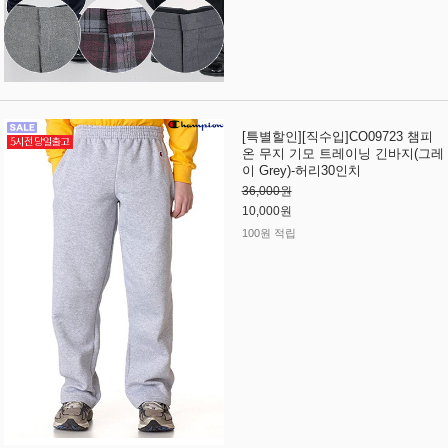
[특별할인][직수입]CO09723 챔피
온 무지 기모 트레이닝 긴바지(그레
이 Grey)-허리30인치
36,000원
10,000원
100원 적립