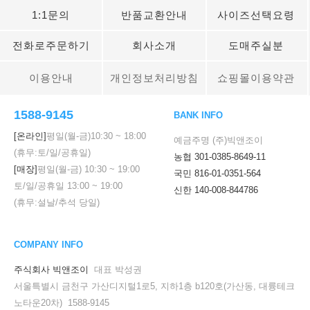
1:1문의
반품교환안내
사이즈선택요령
전화로주문하기
회사소개
도매주실분
이용안내
개인정보처리방침
쇼핑몰이용약관
1588-9145
BANK INFO
[온라인]
평일(월-금)
10:30
~
18:00
예금주명 (주)빅앤조이
(휴무:토/일/공휴일)
농협 301-0385-8649-11
[매장]
평일(월-금)
10:30
~
19:00
국민 816-01-0351-564
토/일/공휴일
13:00
~
19:00
신한 140-008-844786
(휴무:설날/추석 당일)
COMPANY INFO
주식회사 빅앤조이
대표 박성권
서울특별시 금천구 가산디지털1로5, 지하1층 b120호(가산동, 대륭테크
노타운20차) 1588-9145