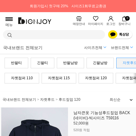
회원가입시 첫구매 20%
사이즈1회무료교환권
0
매장안내
마이페이지
로그인
장바구니
메뉴
국내브랜드 전체보기
사이즈전체
브랜드전체
반팔티
긴팔티
반팔남방
긴팔남방
자켓후
자켓점퍼 110
자켓점퍼 115
자켓점퍼 120
자켓점퍼 
국내브랜드 전체보기
>
자켓후드
>
후드짚업 120
남자큰옷 기능성후드짚업 BACK
(네이비)-빅사이즈 T59116
52,000원
520원 적립