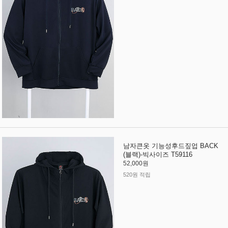
남자큰옷 기능성후드짚업 BACK
(블랙)-빅사이즈 T59116
52,000원
520원 적립