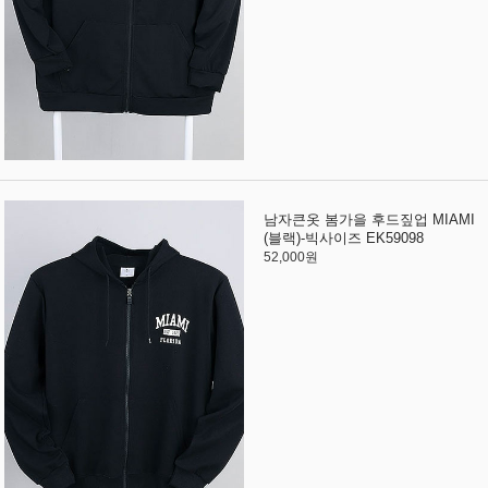
남자큰옷 봄가을 후드짚업 MIAMI
(블랙)-빅사이즈 EK59098
52,000원