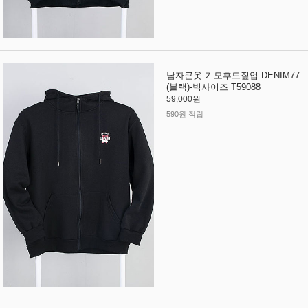
남자큰옷 기모후드짚업 DENIM77
(블랙)-빅사이즈 T59088
59,000원
590원 적립