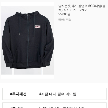
남자큰옷 후드짚업 KMGO나염(블
랙)-빅사이즈 T58958
55,000원
550원 적립
#무지패션
4계절 내내 필수 아이템