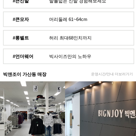
#큰신발
발볼넓은 신발 경험해보세요
#큰모자
머리둘레 61~64cm
#롱벨트
허리 최대68인치까지
#언더웨어
빅사이즈만의 노하우
빅앤조이 가산동 매장
운영시간/안내 더보러가기