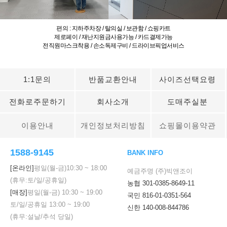
편의 : 지하주차장 / 탈의실 / 보관함 / 쇼핑카트
제로페이 / 재난지원금사용가능 / 카드결제가능
전직원마스크착용 / 손소독제구비 / 드라이브픽업서비스
1:1문의
반품교환안내
사이즈선택요령
전화로주문하기
회사소개
도매주실분
이용안내
개인정보처리방침
쇼핑몰이용약관
1588-9145
BANK INFO
[온라인]
평일(월-금)
10:30
~
18:00
예금주명 (주)빅앤조이
(휴무:토/일/공휴일)
농협 301-0385-8649-11
[매장]
평일(월-금)
10:30
~
19:00
국민 816-01-0351-564
토/일/공휴일
13:00
~
19:00
신한 140-008-844786
(휴무:설날/추석 당일)