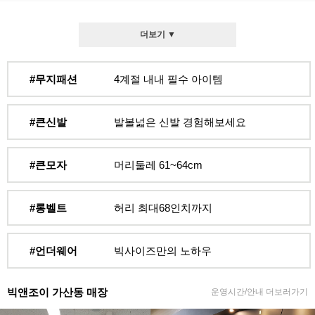
더보기 ▼
#무지패션
4계절 내내 필수 아이템
#큰신발
발볼넓은 신발 경험해보세요
#큰모자
머리둘레 61~64cm
#롱벨트
허리 최대68인치까지
#언더웨어
빅사이즈만의 노하우
빅앤조이 가산동 매장
운영시간/안내 더보러가기