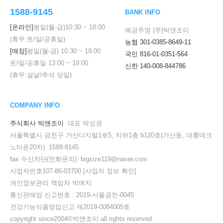
1588-9145
BANK INFO
[온라인]
평일(월-금)
10:30
~
18:00
예금주명 (주)빅앤조이
(휴무:토/일/공휴일)
농협 301-0385-8649-11
[매장]
평일(월-금)
10:30
~
19:00
국민 816-01-0351-564
토/일/공휴일
13:00
~
19:00
신한 140-008-844786
(휴무:설날/추석 당일)
COMPANY INFO
주식회사 빅앤조이
대표 박성권
서울특별시 금천구 가산디지털1로5, 지하1층 b120호(가산동, 대륭테크
노타운20차) 1588-9145
fax 수신차단(전화문의) bigsize119@naver.com
사업자번호107-86-03700
[사업자 정보 확인]
개인정보관리 책임자 박예지
통신판매업 신고번호 : 2019-서울금천-0045
건강기능식품영업신고 제2019-0084005호
copyright since2004©빅앤조이 all rights reserved.