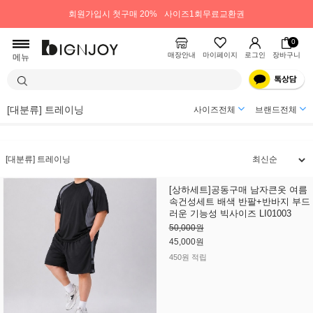
회원가입시 첫구매 20%
사이즈1회무료교환권
0
매장안내
마이페이지
로그인
장바구니
메뉴
[대분류] 트레이닝
사이즈전체
브랜드전체
[대분류] 트레이닝
[상하세트]공동구매 남자큰옷 여름
속건성세트 배색 반팔+반바지 부드
러운 기능성 빅사이즈 LI01003
50,000원
45,000원
450원 적립