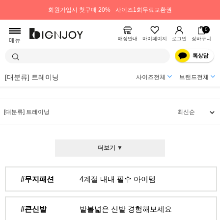
회원가입시 첫구매 20%
사이즈1회무료교환권
0
매장안내
마이페이지
로그인
장바구니
메뉴
[대분류] 트레이닝
사이즈전체
브랜드전체
[대분류] 트레이닝
더보기 ▼
#무지패션
4계절 내내 필수 아이템
#큰신발
발볼넓은 신발 경험해보세요