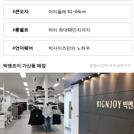
#큰모자
머리둘레 61~64cm
#롱벨트
허리 최대68인치까지
#언더웨어
빅사이즈만의 노하우
빅앤조이 가산동 매장
운영시간/안내 더보러가기