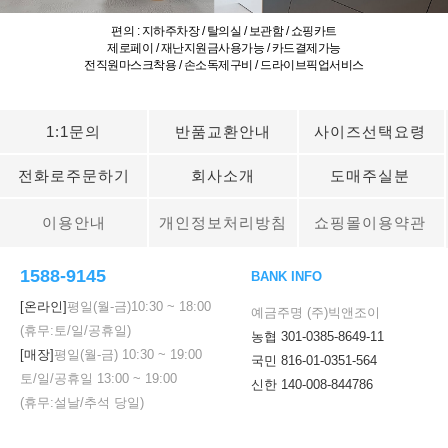
편의 : 지하주차장 / 탈의실 / 보관함 / 쇼핑카트
제로페이 / 재난지원금사용가능 / 카드결제가능
전직원마스크착용 / 손소독제구비 / 드라이브픽업서비스
1:1문의
반품교환안내
사이즈선택요령
전화로주문하기
회사소개
도매주실분
이용안내
개인정보처리방침
쇼핑몰이용약관
1588-9145
BANK INFO
[온라인]
평일(월-금)
10:30
~
18:00
예금주명 (주)빅앤조이
(휴무:토/일/공휴일)
농협 301-0385-8649-11
[매장]
평일(월-금)
10:30
~
19:00
국민 816-01-0351-564
토/일/공휴일
13:00
~
19:00
신한 140-008-844786
(휴무:설날/추석 당일)