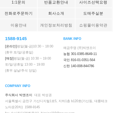
1:1문의
반품교환안내
사이즈선택요령
전화로주문하기
회사소개
도매주실분
이용안내
개인정보처리방침
쇼핑몰이용약관
1588-9145
BANK INFO
[온라인]
평일(월-금)
10:30
~
18:00
예금주명 (주)빅앤조이
(휴무:토/일/공휴일)
농협 301-0385-8649-11
[매장]
평일(월-금)
10:30
~
19:00
국민 816-01-0351-564
토/일/공휴일
13:00
~
19:00
신한 140-008-844786
(휴무:설날/추석 당일)
COMPANY INFO
주식회사 빅앤조이
대표 박성권
서울특별시 금천구 가산디지털1로5, 지하1층 b120호(가산동, 대륭테크
노타운20차) 1588-9145