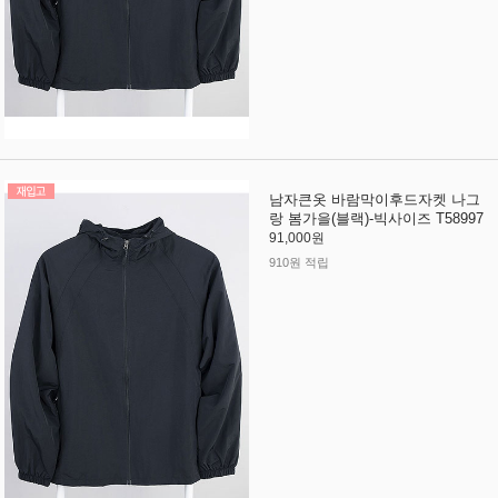
남자큰옷 바람막이후드자켓 나그
랑 봄가을(블랙)-빅사이즈 T58997
91,000원
910원 적립