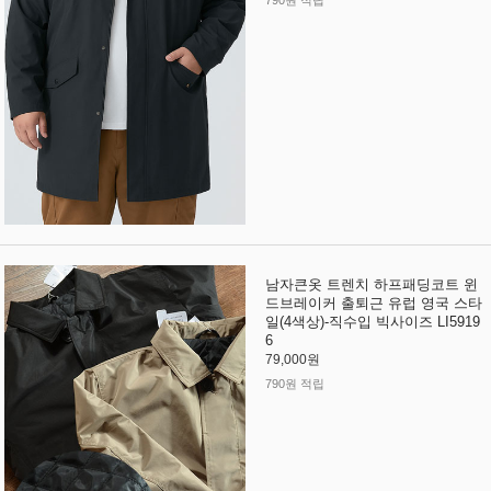
790원 적립
남자큰옷 트렌치 하프패딩코트 윈
드브레이커 출퇴근 유럽 영국 스타
일(4색상)-직수입 빅사이즈 LI5919
6
79,000원
790원 적립