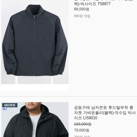
랙)-빅사이즈 T58977
88,000원
880원 적립
공동구매 남자큰옷 후드탈부착 롱
자켓 가벼운폴리(블랙)-직수입 빅사
이즈 LI59010
109,000원
79,000원