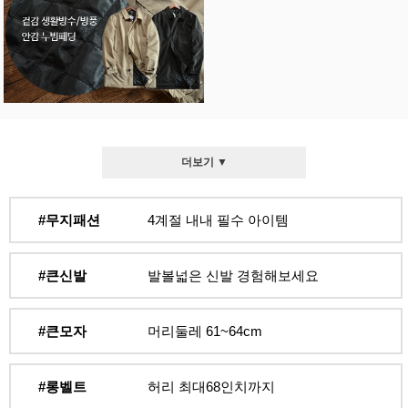
더보기 ▼
#무지패션
4계절 내내 필수 아이템
#큰신발
발볼넓은 신발 경험해보세요
#큰모자
머리둘레 61~64cm
#롱벨트
허리 최대68인치까지