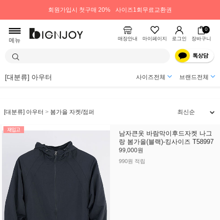
회원가입시 첫구매 20%
사이즈1회무료교환권
0
매장안내
마이페이지
로그인
장바구니
메뉴
[대분류] 아우터
사이즈전체
브랜드전체
[대분류] 아우터
>
봄가을 자켓/점퍼
남자큰옷 바람막이후드자켓 나그
랑 봄가을(블랙)-킹사이즈 T58997
99,000원
990원 적립