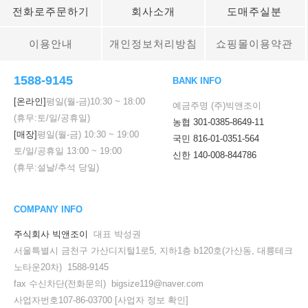
전화로주문하기
회사소개
도매주실분
이용안내
개인정보처리방침
쇼핑몰이용약관
1588-9145
BANK INFO
[온라인]
평일(월-금)
10:30
~
18:00
예금주명 (주)빅앤조이
(휴무:토/일/공휴일)
농협 301-0385-8649-11
[매장]
평일(월-금)
10:30
~
19:00
국민 816-01-0351-564
토/일/공휴일
13:00
~
19:00
신한 140-008-844786
(휴무:설날/추석 당일)
COMPANY INFO
주식회사 빅앤조이
대표 박성권
서울특별시 금천구 가산디지털1로5, 지하1층 b120호(가산동, 대륭테크
노타운20차) 1588-9145
fax 수신차단(전화문의) bigsize119@naver.com
사업자번호107-86-03700
[사업자 정보 확인]