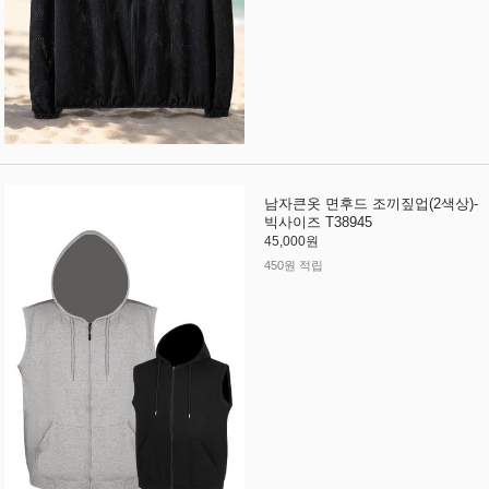
남자큰옷 면후드 조끼짚업(2색상)-
빅사이즈 T38945
45,000원
450원 적립