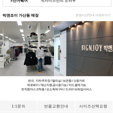
#언더웨어
빅사이즈만의 노하우
빅앤조이 가산동 매장
운영시간/안내 더보러가기
편의 : 지하주차장 / 탈의실 / 보관함 / 쇼핑카트
제로페이 / 재난지원금사용가능 / 카드결제가능
전직원마스크착용 / 손소독제구비 / 드라이브픽업서비스
1:1문의
반품교환안내
사이즈선택요령