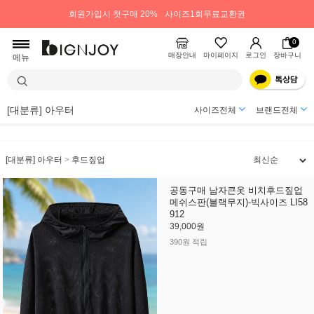
회원가입시 첫구매 20%
사이즈1회무료교환권
0
매장안내
마이페이지
로그인
장바구니
메뉴
[대분류] 아우터
사이즈전체
브랜드전체
[대분류] 아우터
>
후드짚업
공동구매 남자큰옷 비치후드짚업
메쉬스판(블랙무지)-빅사이즈 LI58
912
39,000원
390원 적립