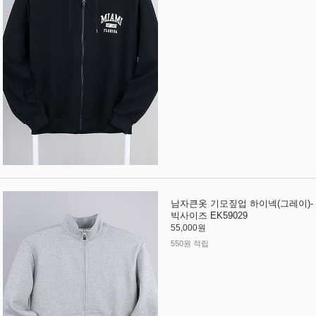
남자큰옷 기모짚업 하이넥(그레이)-
빅사이즈 EK59029
55,000원
550원 적립