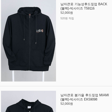
남자큰옷 기능성후드짚업 BACK
(블랙)-빅사이즈 T59116
52,000원
520원 적립
남자큰옷 봄가을 후드짚업 MIAMI
(블랙)-빅사이즈 EK59098
52,000원