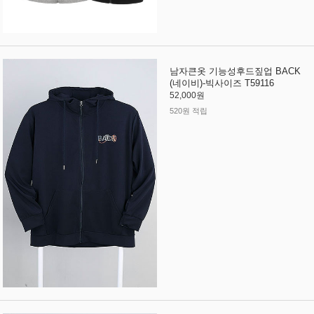
남자큰옷 기능성후드짚업 BACK
(네이비)-빅사이즈 T59116
52,000원
520원 적립