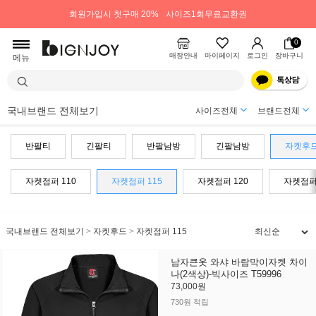
회원가입시 첫구매 20%
사이즈1회무료교환권
0
매장안내
마이페이지
로그인
장바구니
메뉴
국내브랜드 전체보기
사이즈전체
브랜드전체
반팔티
긴팔티
반팔남방
긴팔남방
자켓후
자켓점퍼 110
자켓점퍼 115
자켓점퍼 120
자켓점퍼 
국내브랜드 전체보기
>
자켓후드
>
자켓점퍼 115
남자큰옷 와샤 바람막이자켓 차이
나(2색상)-빅사이즈 T59996
73,000원
730원 적립