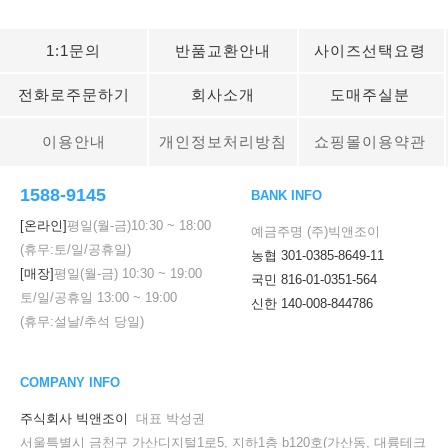
1:1문의
반품교환안내
사이즈선택요령
전화로주문하기
회사소개
도매주실분
이용안내
개인정보처리방침
쇼핑몰이용약관
1588-9145
BANK INFO
[온라인]
평일(월-금)
10:30
~
18:00
예금주명 (주)빅앤조이
(휴무:토/일/공휴일)
농협 301-0385-8649-11
[매장]
평일(월-금)
10:30
~
19:00
국민 816-01-0351-564
토/일/공휴일
13:00
~
19:00
신한 140-008-844786
(휴무:설날/추석 당일)
COMPANY INFO
주식회사 빅앤조이
대표 박성권
서울특별시 금천구 가산디지털1로5, 지하1층 b120호(가산동, 대륭테크