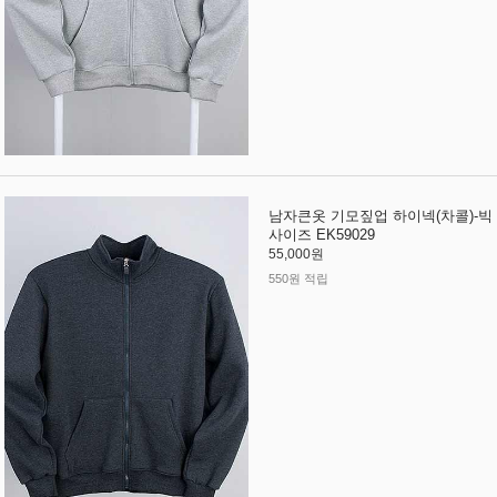
남자큰옷 기모짚업 하이넥(차콜)-빅
사이즈 EK59029
55,000원
550원 적립