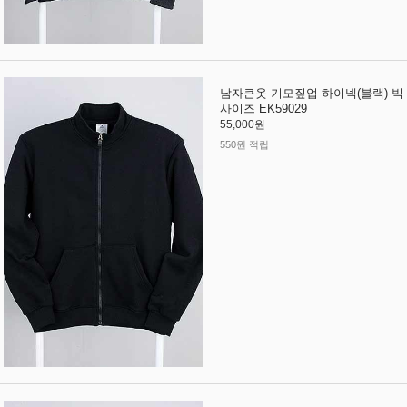
남자큰옷 기모짚업 하이넥(블랙)-빅
사이즈 EK59029
55,000원
550원 적립