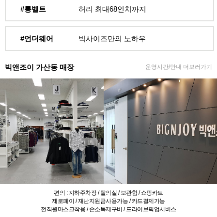
#롱벨트
허리 최대68인치까지
#언더웨어
빅사이즈만의 노하우
빅앤조이 가산동 매장
운영시간/안내 더보러가기
편의 : 지하주차장 / 탈의실 / 보관함 / 쇼핑카트
제로페이 / 재난지원금사용가능 / 카드결제가능
전직원마스크착용 / 손소독제구비 / 드라이브픽업서비스