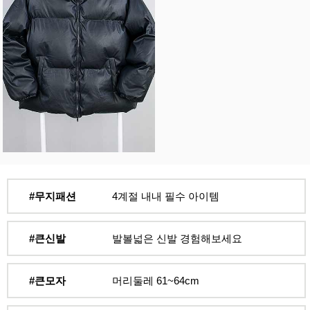
#무지패션
4계절 내내 필수 아이템
#큰신발
발볼넓은 신발 경험해보세요
#큰모자
머리둘레 61~64cm