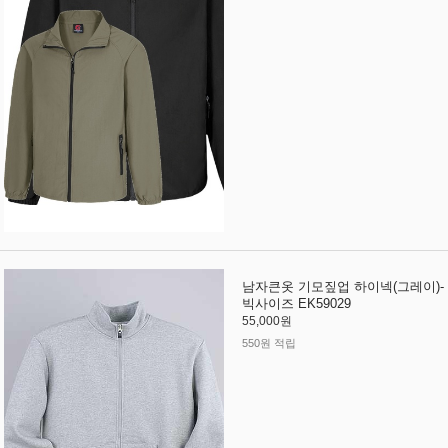
남자큰옷 기모짚업 하이넥(그레이)-
빅사이즈 EK59029
55,000원
550원 적립