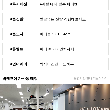
#무지패션
4계절 내내 필수 아이템
#큰신발
발볼넓은 신발 경험해보세요
#큰모자
머리둘레 61~64cm
#롱벨트
허리 최대68인치까지
#언더웨어
빅사이즈만의 노하우
빅앤조이 가산동 매장
운영시간/안내 더보러가기