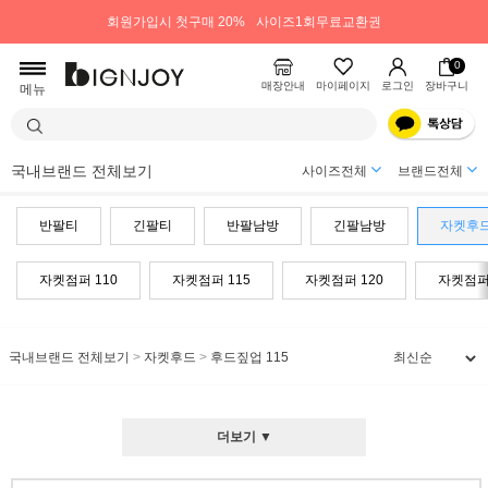
회원가입시 첫구매 20%
사이즈1회무료교환권
0
매장안내
마이페이지
로그인
장바구니
메뉴
국내브랜드 전체보기
사이즈전체
브랜드전체
반팔티
긴팔티
반팔남방
긴팔남방
자켓후
자켓점퍼 110
자켓점퍼 115
자켓점퍼 120
자켓점퍼 
국내브랜드 전체보기
>
자켓후드
>
후드짚업 115
더보기 ▼