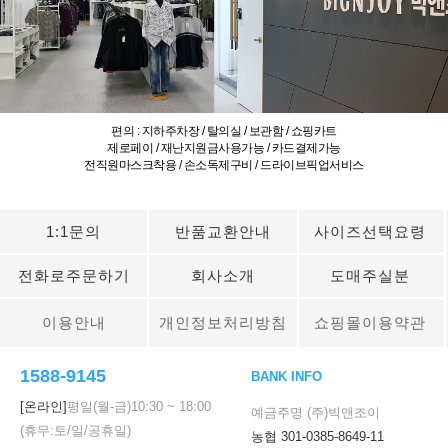
편의 : 지하주차장 / 탈의실 / 보관함 / 쇼핑카트
제로페이 / 재난지원금사용가능 / 카드결제가능
전직원마스크착용 / 손소독제구비 / 드라이브픽업서비스
1:1문의
반품교환안내
사이즈선택요령
전화로주문하기
회사소개
도매주실분
이용안내
개인정보처리방침
쇼핑몰이용약관
1588-9145
BANK INFO
[온라인]
평일(월-금)
10:30
~
18:00
예금주명 (주)빅앤조이
(휴무:토/일/공휴일)
농협 301-0385-8649-11