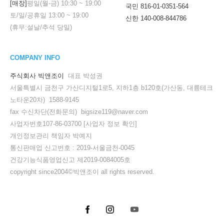
[매장]
평일(월-금)
10:30
~
19:00
국민 816-01-0351-564
토/일/공휴일
13:00
~
19:00
신한 140-008-844786
(휴무:설날/추석 당일)
COMPANY INFO
주식회사 빅앤조이
대표 박성권
서울특별시 금천구 가산디지털1로5, 지하1층 b120호(가산동, 대륭테크
노타운20차) 1588-9145
fax 수신차단(전화문의) bigsize119@naver.com
사업자번호107-86-03700
[사업자 정보 확인]
개인정보관리 책임자 박예지
통신판매업 신고번호 : 2019-서울금천-0045
건강기능식품영업신고 제2019-0084005호
copyright since2004©빅앤조이 all rights reserved.