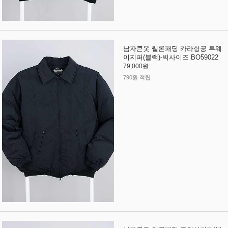
남자큰옷 웰론패딩 카라항공 투웨
이지퍼(블랙)-빅사이즈 BO59022
79,000원
790원 적립