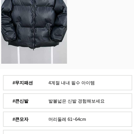
#무지패션
4계절 내내 필수 아이템
#큰신발
발볼넓은 신발 경험해보세요
#큰모자
머리둘레 61~64cm