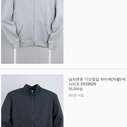
남자큰옷 기모짚업 하이넥(차콜)-빅
사이즈 EK59029
55,000원
550원 적립