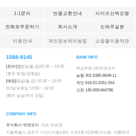
1:1문의
반품교환안내
사이즈선택요령
전화로주문하기
회사소개
도매주실분
이용안내
개인정보처리방침
쇼핑몰이용약관
1588-9145
BANK INFO
[온라인]
평일(월-금)
10:30
~
18:00
예금주명 (주)빅앤조이
(휴무:토/일/공휴일)
농협 301-0385-8649-11
[매장]
평일(월-금)
10:30
~
19:00
국민 816-01-0351-564
토/일/공휴일
13:00
~
19:00
신한 140-008-844786
(휴무:설날/추석 당일)
COMPANY INFO
주식회사 빅앤조이
대표 박성권
서울특별시 금천구 가산디지털1로5, 지하1층 b120호(가산동, 대륭테크