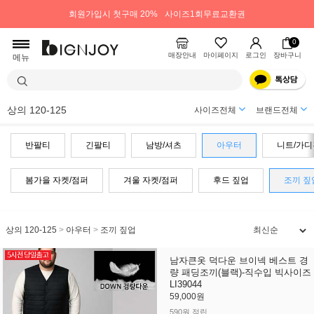
회원가입시 첫구매 20%
사이즈1회무료교환권
0
매장안내
마이페이지
로그인
장바구니
메뉴
상의 120-125
사이즈전체
브랜드전체
반팔티
긴팔티
남방/셔츠
아우터
니트/가디
봄가을 자켓/점퍼
겨울 자켓/점퍼
후드 짚업
조끼 짚
상의 120-125
>
아우터
>
조끼 짚업
남자큰옷 덕다운 브이넥 베스트 경
량 패딩조끼(블랙)-직수입 빅사이즈
LI39044
59,000원
590원 적립