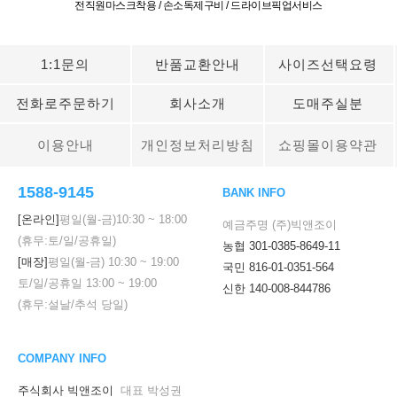
전직원마스크착용 / 손소독제구비 / 드라이브픽업서비스
1:1문의
반품교환안내
사이즈선택요령
전화로주문하기
회사소개
도매주실분
이용안내
개인정보처리방침
쇼핑몰이용약관
1588-9145
BANK INFO
[온라인]
평일(월-금)
10:30
~
18:00
예금주명 (주)빅앤조이
(휴무:토/일/공휴일)
농협 301-0385-8649-11
[매장]
평일(월-금)
10:30
~
19:00
국민 816-01-0351-564
토/일/공휴일
13:00
~
19:00
신한 140-008-844786
(휴무:설날/추석 당일)
COMPANY INFO
주식회사 빅앤조이
대표 박성권