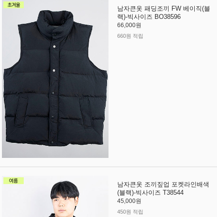
남자큰옷 패딩조끼 FW 베이직(블
랙)-빅사이즈 BO38596
66,000원
660원 적립
남자큰옷 조끼짚업 포켓라인배색
(블랙)-빅사이즈 T38544
45,000원
450원 적립