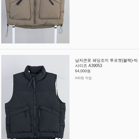
남자큰옷 패딩조끼 투포켓(블랙)-빅
사이즈 A39053
64,000원
640원 적립