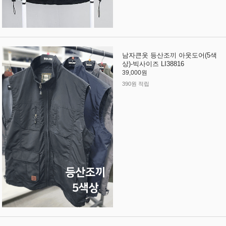
남자큰옷 등산조끼 아웃도어(5색
상)-빅사이즈 LI38816
39,000원
390원 적립