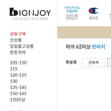
공동구매
신상품
하의 62이상
반바지
당일출고상품
튼튼의자
중분류
105-110
긴바지
115
120-125
130
135-145
150-165
170이상