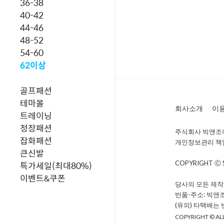
36-38
40-42
44-46
48-52
54-60
62이상
골프패션
테마몰
회사소개
이
트레이닝
정장패션
주식회사 빅앤조이 
잡화패션
개인정보관리 책임자 
큰신발
특가세일(최대80%)
COPYRIGHT Ⓒ
이벤트&쿠폰
당사의 모든 제작
반품-주소: 빅앤
(유의) 타택배는
COPYRIGHT © ALL