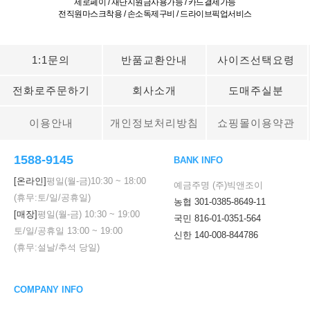
제로페이 / 재난지원금사용가능 / 카드결제가능
전직원마스크착용 / 손소독제구비 / 드라이브픽업서비스
1:1문의
반품교환안내
사이즈선택요령
전화로주문하기
회사소개
도매주실분
이용안내
개인정보처리방침
쇼핑몰이용약관
1588-9145
BANK INFO
[온라인]
평일(월-금)
10:30
~
18:00
예금주명 (주)빅앤조이
(휴무:토/일/공휴일)
농협 301-0385-8649-11
[매장]
평일(월-금)
10:30
~
19:00
국민 816-01-0351-564
토/일/공휴일
13:00
~
19:00
신한 140-008-844786
(휴무:설날/추석 당일)
COMPANY INFO