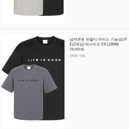
남자큰옷 반팔티 아이스 기능성LIF
E(2색상)-빅사이즈 EK129998
29,000원
290원 적립