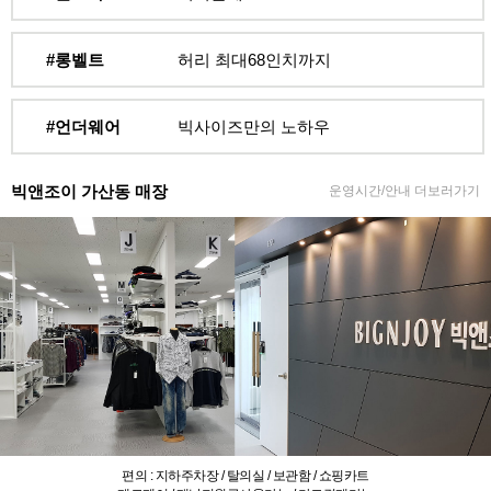
#롱벨트
허리 최대68인치까지
#언더웨어
빅사이즈만의 노하우
빅앤조이 가산동 매장
운영시간/안내 더보러가기
편의 : 지하주차장 / 탈의실 / 보관함 / 쇼핑카트