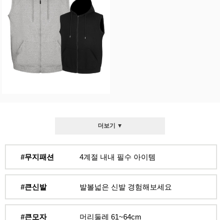
더보기 ▼
#무지패션
4계절 내내 필수 아이템
#큰신발
발볼넓은 신발 경험해보세요
#큰모자
머리둘레 61~64cm