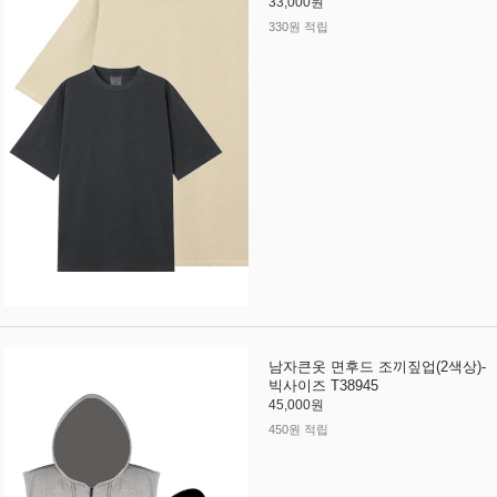
33,000원
330원 적립
남자큰옷 면후드 조끼짚업(2색상)-
빅사이즈 T38945
45,000원
450원 적립