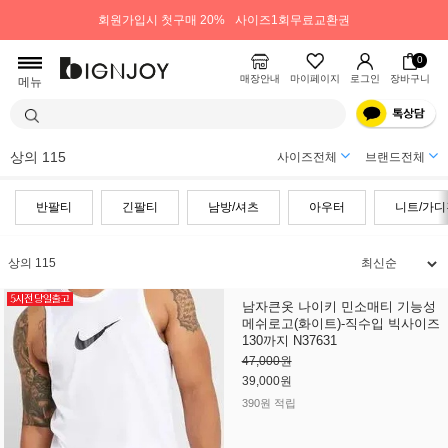
회원가입시 첫구매 20%
사이즈1회무료교환권
0
매장안내
마이페이지
로그인
장바구니
메뉴
상의 115
사이즈전체
브랜드전체
반팔티
긴팔티
남방/셔츠
아우터
니트/가디
상의 115
남자큰옷 나이키 민소매티 기능성
메쉬로고(화이트)-직수입 빅사이즈
130까지 N37631
47,000원
39,000원
390원 적립