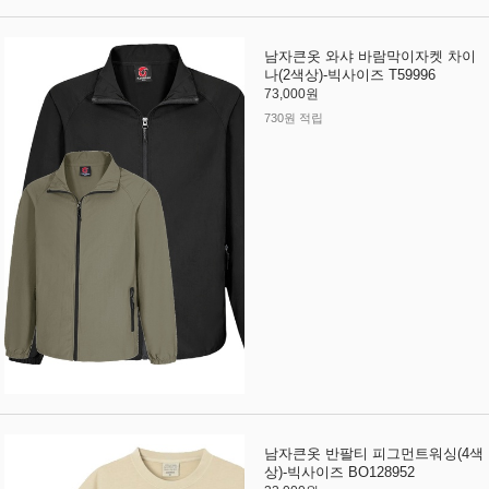
남자큰옷 와샤 바람막이자켓 차이
나(2색상)-빅사이즈 T59996
73,000원
730원 적립
남자큰옷 반팔티 피그먼트워싱(4색
상)-빅사이즈 BO128952