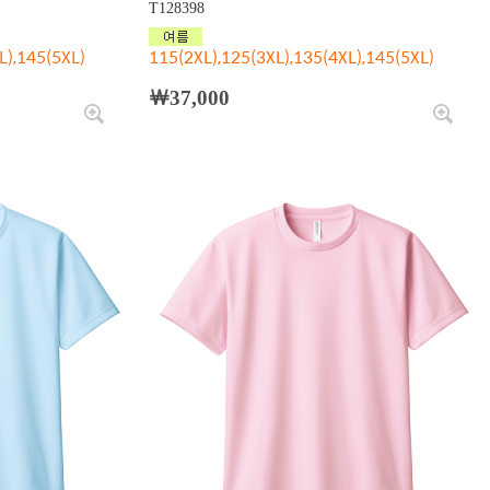
T128398
L),145(5XL)
115(2XL),125(3XL),135(4XL),145(5XL)
￦37,000