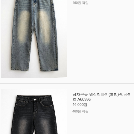
460원 적립
남자큰옷 워싱청바지(흑청)-빅사이
즈 A60996
46,000원
460원 적립