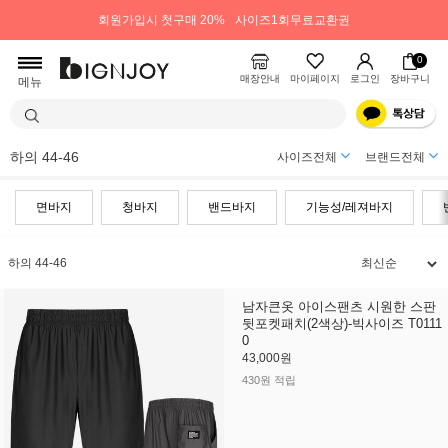
회원가입시 첫구매 20%
사이즈1회무료교환권
0
매장안내
마이페이지
로그인
장바구니
메뉴
하의 44-46
사이즈전체
브랜드전체
면바지
청바지
밴드바지
기능성/레져바지
하의 44-46
남자큰옷 아이스팬츠 시원한 스판
뒷포켓패치(2색상)-빅사이즈 T0111
0
43,000원
430원 적립