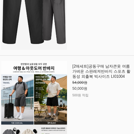
[2매세트]공동구매 남자큰옷 여름
가벼운 스판레져반바지 스포츠 활
동성 외출복 빅사이즈 LI01004
54,000원
50,000원
500원 적립