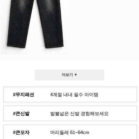
더보기 ▼
#무지패션
4계절 내내 필수 아이템
#큰신발
발볼넓은 신발 경험해보세요
#큰모자
머리둘레 61~64cm