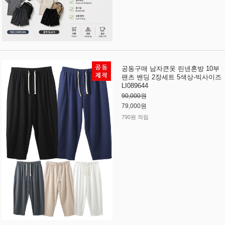
공동구매 남자큰옷 린넨혼방 10부
팬츠 밴딩 2장세트 5색상-빅사이즈
LI089644
90,000원
79,000원
790원 적립