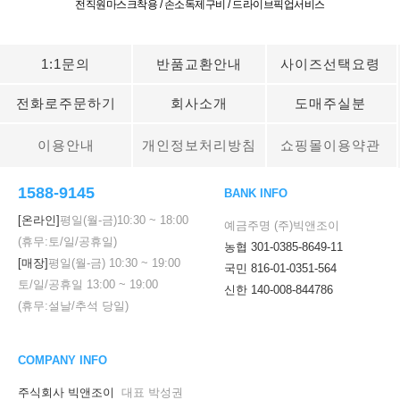
전직원마스크착용 / 손소독제구비 / 드라이브픽업서비스
1:1문의
반품교환안내
사이즈선택요령
전화로주문하기
회사소개
도매주실분
이용안내
개인정보처리방침
쇼핑몰이용약관
1588-9145
BANK INFO
[온라인]
평일(월-금)
10:30
~
18:00
예금주명 (주)빅앤조이
(휴무:토/일/공휴일)
농협 301-0385-8649-11
[매장]
평일(월-금)
10:30
~
19:00
국민 816-01-0351-564
토/일/공휴일
13:00
~
19:00
신한 140-008-844786
(휴무:설날/추석 당일)
COMPANY INFO
주식회사 빅앤조이
대표 박성권