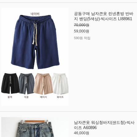
공동구매 남자큰옷 린넨혼방 반바
지 밴딩(5색상)-빅사이즈 LI88961
70,000원
59,000원
590원 적립
남자큰옷 워싱청바지(샌드청)-빅사
이즈 A60896
46,000원