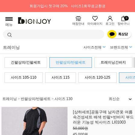
회원가입시 첫구매 20%
사이즈1회무료교환권
0
매장안내
마이페이지
로그인
장바구니
메뉴
트레이닝
사이즈전체
브랜드전체
긴팔상의/긴팔세트
반팔상의/반팔세트
트레이닝긴바지
사이즈 105-110
사이즈 115
사이즈 120-125
사이즈
트레이닝
>
반팔상의/반팔세트
>
사이즈 130
[상하세트]공동구매 남자큰옷 여름
속건성세트 배색 반팔+반바지 부드
러운 기능성 빅사이즈 LI01003
50,000원
45,000원