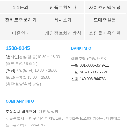
1:1문의
반품교환안내
사이즈선택요령
전화로주문하기
회사소개
도매주실분
이용안내
개인정보처리방침
쇼핑몰이용약관
1588-9145
BANK INFO
[온라인]
평일(월-금)
10:30
~
18:00
예금주명 (주)빅앤조이
(휴무:토/일/공휴일)
농협 301-0385-8649-11
[매장]
평일(월-금)
10:30
~
19:00
국민 816-01-0351-564
토/일/공휴일
13:00
~
19:00
신한 140-008-844786
(휴무:설날/추석 당일)
COMPANY INFO
주식회사 빅앤조이
대표 박성권
서울특별시 금천구 가산디지털1로5, 지하1층 b120호(가산동, 대륭테크
노타운20차) 1588-9145