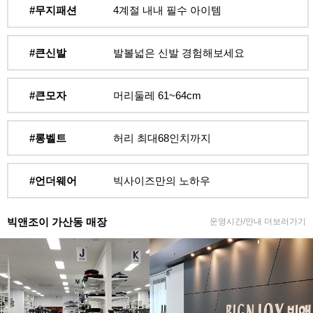
#무지패션
4계절 내내 필수 아이템
#큰신발
발볼넓은 신발 경험해보세요
#큰모자
머리둘레 61~64cm
#롱벨트
허리 최대68인치까지
#언더웨어
빅사이즈만의 노하우
빅앤조이 가산동 매장
운영시간/안내 더보러가기