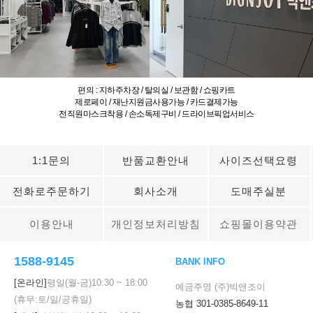
편의 : 지하주차장 / 탈의실 / 보관함 / 쇼핑카트
제로페이 / 재난지원금사용가능 / 카드결제가능
전직원마스크착용 / 손소독제구비 / 드라이브픽업서비스
1:1문의
반품교환안내
사이즈선택요령
전화로주문하기
회사소개
도매주실분
이용안내
개인정보처리방침
쇼핑몰이용약관
1588-9145
BANK INFO
[온라인]
평일(월-금)
10:30
~
18:00
예금주명 (주)빅앤조이
(휴무:토/일/공휴일)
농협 301-0385-8649-11