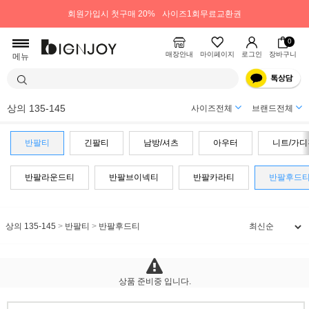
회원가입시 첫구매 20%
사이즈1회무료교환권
0
매장안내
마이페이지
로그인
장바구니
메뉴
상의 135-145
사이즈전체
브랜드전체
반팔티
긴팔티
남방/셔츠
아우터
니트/가디
반팔라운드티
반팔브이넥티
반팔카라티
반팔후드
상의 135-145
>
반팔티
>
반팔후드티
상품 준비중 입니다.