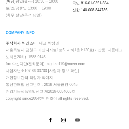
[매장]
평일(월-금)
10:30
~
19:00
국민 816-01-0351-564
토/일/공휴일
13:00
~
19:00
신한 140-008-844786
(휴무:설날/추석 당일)
COMPANY INFO
주식회사 빅앤조이
대표 박성권
서울특별시 금천구 가산디지털1로5, 지하1층 b120호(가산동, 대륭테크
노타운20차) 1588-9145
fax 수신차단(전화문의) bigsize119@naver.com
사업자번호107-86-03700
[사업자 정보 확인]
개인정보관리 책임자 박예지
통신판매업 신고번호 : 2019-서울금천-0045
건강기능식품영업신고 제2019-0084005호
copyright since2004©빅앤조이 all rights reserved.