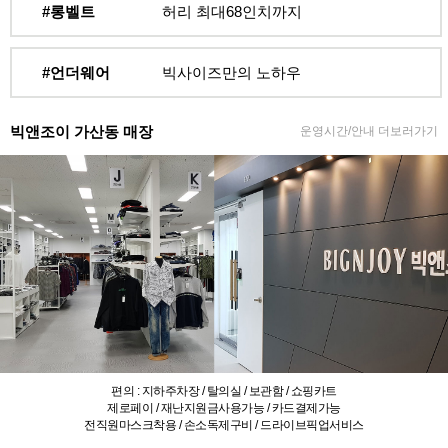
#롱벨트
허리 최대68인치까지
#언더웨어
빅사이즈만의 노하우
빅앤조이 가산동 매장
운영시간/안내 더보러가기
편의 : 지하주차장 / 탈의실 / 보관함 / 쇼핑카트
제로페이 / 재난지원금사용가능 / 카드결제가능
전직원마스크착용 / 손소독제구비 / 드라이브픽업서비스