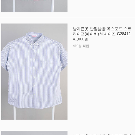
남자큰옷 반팔남방 옥스포드 스트
라이프(네이비)-빅사이즈 G28412
41,000원
410원 적립