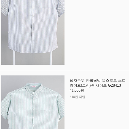
남자큰옷 반팔남방 옥스포드 스트
라이프(그린)-빅사이즈 G28413
41,000원
410원 적립