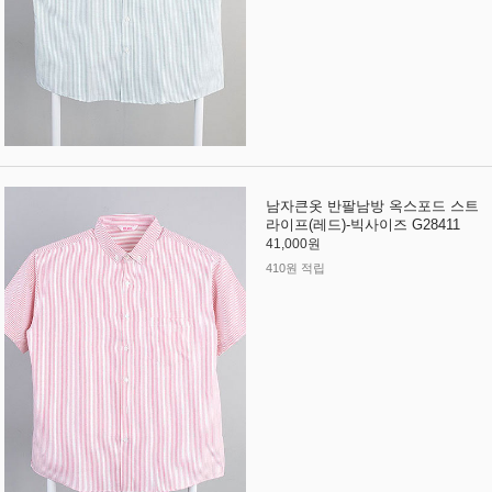
남자큰옷 반팔남방 옥스포드 스트
라이프(레드)-빅사이즈 G28411
41,000원
410원 적립