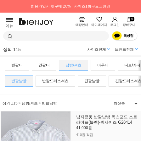
회원가입시 첫구매 20%
사이즈1회무료교환권
0
매장안내
마이페이지
로그인
장바구니
메뉴
상의 115
사이즈전체
브랜드전체
반팔티
긴팔티
남방/셔츠
아우터
니트/가디
반팔남방
반팔드레스셔츠
긴팔남방
긴팔드레스셔
상의 115
>
남방/셔츠
>
반팔남방
남자큰옷 반팔남방 옥스포드 스트
라이프(블랙)-빅사이즈 G28414
41,000원
410원 적립