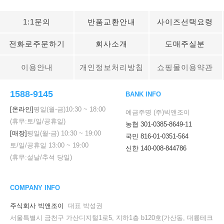
1:1문의
반품교환안내
사이즈선택요령
전화로주문하기
회사소개
도매주실분
이용안내
개인정보처리방침
쇼핑몰이용약관
1588-9145
BANK INFO
[온라인]
평일(월-금)
10:30
~
18:00
예금주명 (주)빅앤조이
(휴무:토/일/공휴일)
농협 301-0385-8649-11
[매장]
평일(월-금)
10:30
~
19:00
국민 816-01-0351-564
토/일/공휴일
13:00
~
19:00
신한 140-008-844786
(휴무:설날/추석 당일)
COMPANY INFO
주식회사 빅앤조이
대표 박성권
서울특별시 금천구 가산디지털1로5, 지하1층 b120호(가산동, 대륭테크