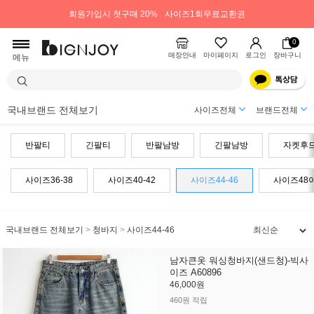
회원가입시 첫구매 20%
사이즈1회무료교환권
0
매장안내
마이페이지
로그인
장바구니
메뉴
국내브랜드 전체보기
사이즈전체
브랜드전체
반팔티
긴팔티
반팔남방
긴팔남방
자켓후
사이즈36-38
사이즈40-42
사이즈44-46
사이즈48
국내브랜드 전체보기
>
청바지
>
사이즈44-46
남자큰옷 워싱청바지(샌드청)-빅사
이즈 A60896
46,000원
460원 적립