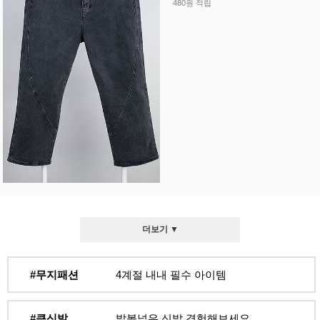
480원 적립
더보기 ▼
#무지패션
4계절 내내 필수 아이템
#큰신발
발볼넓은 신발 경험해보세요