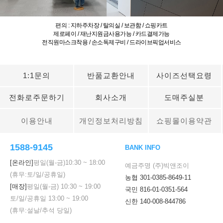
편의 : 지하주차장 / 탈의실 / 보관함 / 쇼핑카트
제로페이 / 재난지원금사용가능 / 카드결제가능
전직원마스크착용 / 손소독제구비 / 드라이브픽업서비스
1:1문의
반품교환안내
사이즈선택요령
전화로주문하기
회사소개
도매주실분
이용안내
개인정보처리방침
쇼핑몰이용약관
1588-9145
BANK INFO
[온라인]
평일(월-금)
10:30
~
18:00
예금주명 (주)빅앤조이
(휴무:토/일/공휴일)
농협 301-0385-8649-11
[매장]
평일(월-금)
10:30
~
19:00
국민 816-01-0351-564
토/일/공휴일
13:00
~
19:00
신한 140-008-844786
(휴무:설날/추석 당일)