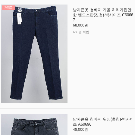
남자큰옷 청바지 가을 허리가편안
한 밴드스판(진청)-빅사이즈 C6066
7
68,000원
680원 적립
남자큰옷 청바지 워싱(흑청)-빅사이
즈 A60696
48,000원