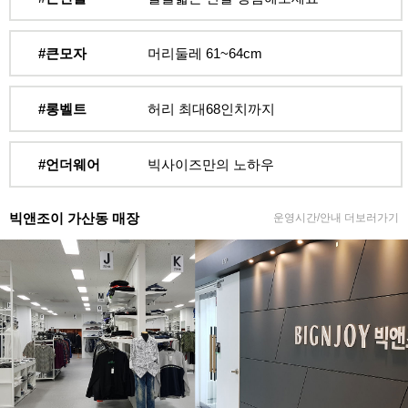
#큰모자
머리둘레 61~64cm
#롱벨트
허리 최대68인치까지
#언더웨어
빅사이즈만의 노하우
빅앤조이 가산동 매장
운영시간/안내 더보러가기