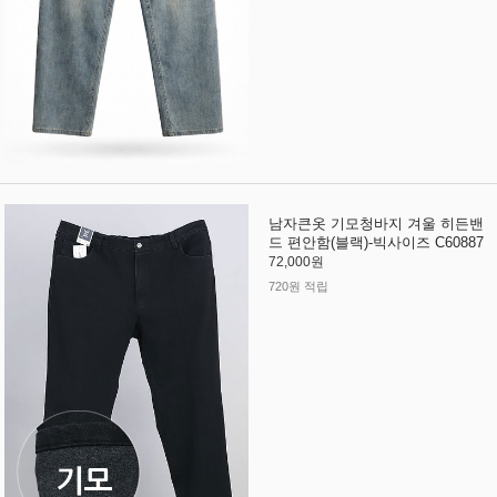
남자큰옷 기모청바지 겨울 히든밴
드 편안함(블랙)-빅사이즈 C60887
72,000원
720원 적립