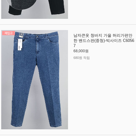
남자큰옷 청바지 가을 허리가편안
한 밴드스판(중청)-빅사이즈 C6056
7
68,000원
680원 적립